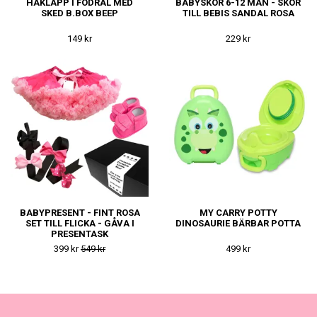
HAKLAPP I FODRAL MED
BABYSKOR 6-12 MÅN - SKOR
SKED B.BOX BEEP
TILL BEBIS SANDAL ROSA
149 kr
229 kr
BABYPRESENT - FINT ROSA
MY CARRY POTTY
SET TILL FLICKA - GÅVA I
DINOSAURIE BÄRBAR POTTA
PRESENTASK
399 kr
549 kr
499 kr