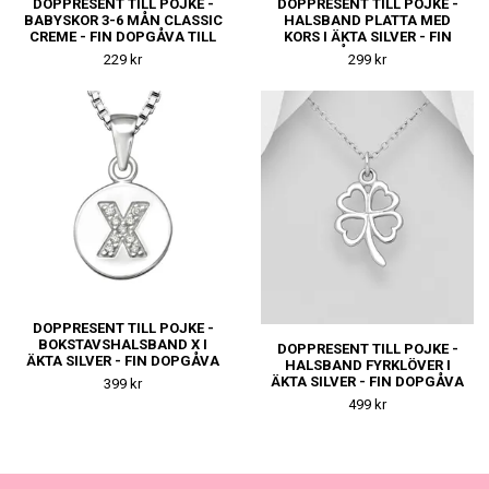
DOPPRESENT TILL POJKE -
DOPPRESENT TILL POJKE -
BABYSKOR 3-6 MÅN CLASSIC
HALSBAND PLATTA MED
CREME - FIN DOPGÅVA TILL
KORS I ÄKTA SILVER - FIN
KILLE
DOPGÅVA TILL KILLE
229 kr
299 kr
DOPPRESENT TILL POJKE -
BOKSTAVSHALSBAND X I
DOPPRESENT TILL POJKE -
ÄKTA SILVER - FIN DOPGÅVA
HALSBAND FYRKLÖVER I
TILL KILLE
ÄKTA SILVER - FIN DOPGÅVA
399 kr
TILL KILLE
499 kr