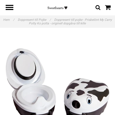
Hem
/
Doppresent till Pojke
/
Doppresent till pojke - Prisbelönt My Carry
Potty Ko potta - originell dopgåva till kille