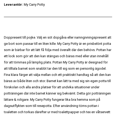
Leverantör:
My Carry Potty
Doppresent till pojke. Välj en söt dopgåva eller namngivningspresent att
ge bort som passar till en liten kille. My Carry Potty är en prisbelönt potta
som är bärbar för att lätt få följa med överallt där den behövs. Pottan har
ett lock som gör att den kan stängas och bäras med eller utan innehåll
för att tömmas på lämplig plats. Pottan My Carry Potty är designad för
att tilltala barnet som snabbt tar den till sig som en personlig ägodel.
Fina klara färger att välja mellan och ett praktiskt handtag så att den kan
bäras av både liten och stor. Barnet kan lätt ta med sig sin egen potta till
förskolan och alla andra platser för att undvika situationer under
potträningen där inte barnet känner sig bekvämt. Detta gör potträningen
lättare & roligare. My Carry Potty fungerar lika bra hemma som på
dagsutflykten som till resepotta. Efter användning töms pottan i
toaletten och torkas därefter ur med toalettpapper och tex en våtservett