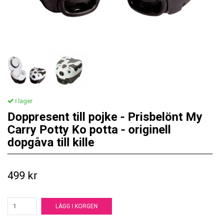
I lager
Doppresent till pojke - Prisbelönt My
Carry Potty Ko potta - originell
dopgåva till kille
499 kr
LÄGG I KORGEN