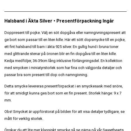
Halsband i Äkta Silver • Presentförpackning Ingår
Doppresent till pojke. Välj en söt dopgåva eller namngivningspresent att
ge bort som passar till en liten kille. Här ett sött dopsmycke till en pojke,
ett fint halsband till barn i äkta 925 silver. En gullig hund i bruna toner
med glittrande stenar på öronen blir en fin dopgåva till en liten kille.
Kedja medföljer, 36-39cm lång inklusive förlängningsdel. En kollektion
med smycken i miniatyrstorlek som har fina och välgjorda detaljer och
passar bra som present till dop och namngivning.
Detta smycke levereras presentförpackat i en smyckesask med snöre,
för att smidigt kunna ges bort som en fin present. Storlek hänge: 9 x 7
mm.
Obs! Smycket är uppförstorat på bilden för att visa detaljer tydligare, se
mått för verklig storlek.
Önskar du ett lite mer klassiskt smycke så se gärna på vår Sweethearts