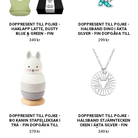
DOPPRESENT TILL POJKE -
DOPPRESENT TILL POJKE -
HAKLAPP LATTE, DUSTY
HALSBAND DINO I ÄKTA
BLUE & GREEN - FIN
SILVER - FIN DOPGÅVA TILL
DOPGÅVA TILL KILLE
KILLE
349 kr
299 kr
DOPPRESENT TILL POJKE -
DOPPRESENT TILL POJKE -
BO KANIN STAPELLEKSAK I
HALSBAND STJÄRNTECKEN
TRÄ - FIN DOPGÅVA TILL
OXEN I ÄKTA SILVER - FIN
KILLE
DOPGÅVA TILL KILLE
379 kr
349 kr