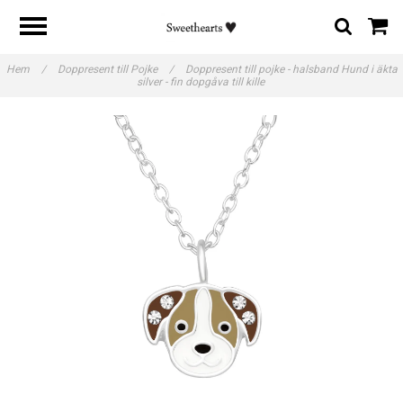
Hem
/
Doppresent till Pojke
/
Doppresent till pojke - halsband Hund i äkta
silver - fin dopgåva till kille