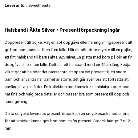
Leverantör:
Sweethearts
Halsband i Äkta Silver • Presentförpackning Ingår
Doppresent till pojke. Välj en söt dopgåva eller namngivningspresent att
ge bort som passar till en liten kille. Här ett sött dopsmycke till en pojke,
ett fint halsband till barn i äkta 925 silver. En platta med kors på blir en fin
dopgåva till en liten kille. Detta är ett halsband med en 45cm lång kedja
vilket gör att halsbandet passar bra att spara vid present till ett yngre
barn och använda när barnet är större, det går även bra att fortsätta att
använda i vuxen ålder. En kollektion med smycken i miniatyrstorlek som
har fina och välgjorda detaljer och passar bra som present till dop och
namngivning..
Detta smycke levereras presentförpackat i en smyckesask med snöre,
för att smidigt kunna ges bort som en fin present. Storlek hänge: 7 x 12
mm.