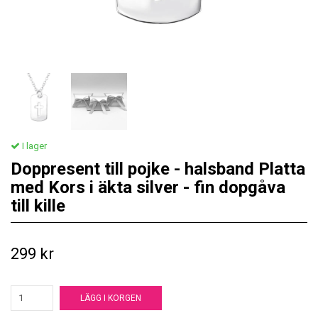
I lager
Doppresent till pojke - halsband Platta
med Kors i äkta silver - fin dopgåva
till kille
299 kr
LÄGG I KORGEN