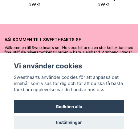
TILL KILLE
SILVER - FIN DOPGÅVA TILL
399 kr
399 kr
KILLE
VÄLKOMMEN TILL SWEETHEARTS.SE
Välkommen till Sweethearts.se - Hos oss hittar du en stor kollektion med
fina, stilfulla Silversmycken till vuxen & barn. Halsband, Armband, Ringar
och Örhängen – alla i äkta 925 silver. Fina som presenter eller att köpa till
sig själv. Vi har även ett stort urval Doppresenter & Babypresenter och
Vi använder cookies
vår söta Sweethearts kolllektion med barnsmycken, tyllkjolar &
hårrosetter.
Sweethearts använder cookies för att anpassa det
innehåll som visas för dig och för att du ska få bästa
tänkbara upplevelse när du handlar hos oss.
Godkänn alla
© Copyright Sweethearts.se
Inställningar
Powered by Quickbutik