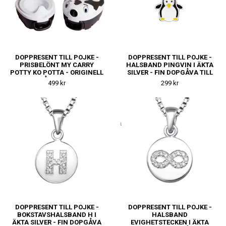
DOPPRESENT TILL POJKE -
DOPPRESENT TILL POJKE -
PRISBELÖNT MY CARRY
HALSBAND PINGVIN I ÄKTA
POTTY KO POTTA - ORIGINELL
SILVER - FIN DOPGÅVA TILL
DOPGÅVA TILL KILLE
KILLE
499 kr
299 kr
DOPPRESENT TILL POJKE -
DOPPRESENT TILL POJKE -
BOKSTAVSHALSBAND H I
HALSBAND
ÄKTA SILVER - FIN DOPGÅVA
EVIGHETSTECKEN I ÄKTA