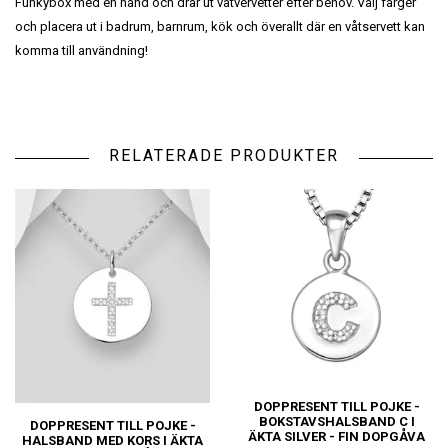
Funkybox med en hand och drar ut våtvervetter efter behov. Välj färger
och placera ut i badrum, barnrum, kök och överallt där en våtservett kan
komma till användning!
RELATERADE PRODUKTER
DOPPRESENT TILL POJKE -
BOKSTAVSHALSBAND C I
DOPPRESENT TILL POJKE -
ÄKTA SILVER - FIN DOPGÅVA
HALSBAND MED KORS I ÄKTA