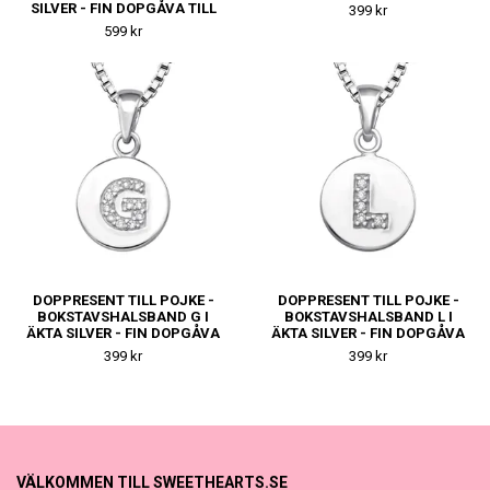
TILL KILLE
SILVER - FIN DOPGÅVA TILL
399 kr
KILLE
599 kr
DOPPRESENT TILL POJKE -
DOPPRESENT TILL POJKE -
BOKSTAVSHALSBAND G I
BOKSTAVSHALSBAND L I
ÄKTA SILVER - FIN DOPGÅVA
ÄKTA SILVER - FIN DOPGÅVA
TILL KILLE
TILL KILLE
399 kr
399 kr
VÄLKOMMEN TILL SWEETHEARTS.SE