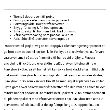
Tips på doppresent till pojke
Fin dopgåva eller namngivningspresent
Förvaringslåda, Box för våtservetter
Snygg förvaring & fin bebispresent
Smart design till barnrum, kök, badrum m.m..
Våtservettsförvaring som passar i alla rum
Ask, låda till våtservetter, förvaringsbox
Doppresent till pojke. Välj en söt dopgåva eller namngivningspresent att
ge bort som passar till en liten kille. Funkybox är självklart val att förvara
våtservetterna i så att de finns nära till hands vid blöjbyte. Placera i
anslutning till skötbord eller skötunderlägg. Även jättebra att ha en
Funkybox i köket så att barnet lätt kan torka bort kladd efter måltid och
mellanmål. Funkybox finns i en originalstorlek samt i en mindre storlek,
Funkybox ToGo som kan vara bra att ha med sig eller placera t.ex i bilen.
Flytta gärna över paketet med våtservetter från den vanliga asken till den
mindre när det endast är lite mindre kvar i paketet. Vi rekommenderar att
du placerar paketet med våtservetter direkt i din Funkybox utan att ta ut
servetterna, på så sätt håller de sig fuktiga länge. Du öppnar lätt din