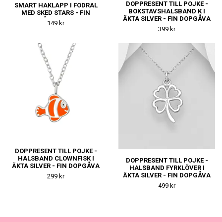
DOPPRESENT TILL POJKE -
SMART HAKLAPP I FODRAL
BOKSTAVSHALSBAND K I
MED SKED STARS - FIN
ÄKTA SILVER - FIN DOPGÅVA
DOPGÅVA TILL KILLE
149 kr
TILL KILLE
399 kr
DOPPRESENT TILL POJKE -
HALSBAND CLOWNFISK I
DOPPRESENT TILL POJKE -
ÄKTA SILVER - FIN DOPGÅVA
HALSBAND FYRKLÖVER I
TILL KILLE
ÄKTA SILVER - FIN DOPGÅVA
299 kr
TILL KILLE
499 kr