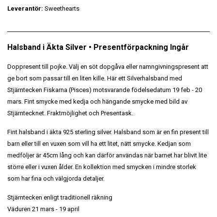
Leverantör:
Sweethearts
Halsband i Äkta Silver • Presentförpackning Ingår
Doppresent till pojke. Välj en söt dopgåva eller namngivningspresent att
ge bort som passar till en liten kille.
Här ett
Silverhalsband med
Stjärntecken Fiskarna (Pisces) motsvarande födelsedatum 19 feb - 20
mars. Fint smycke med kedja och hängande smycke med bild av
Stjärntecknet. Fraktmöjlighet och Presentask.
Fint halsband i äkta 925 sterling silver. Halsband som är en fin present till
barn eller till en vuxen som vill ha ett litet, nätt smycke. Kedjan som
medföljer är 45cm lång och kan därför användas när barnet har blivit lite
större eller i vuxen ålder. En kollektion med smycken i mindre storlek
som har fina och välgjorda detaljer.
Stjärntecken enligt traditionell räkning
Väduren 21 mars - 19 april