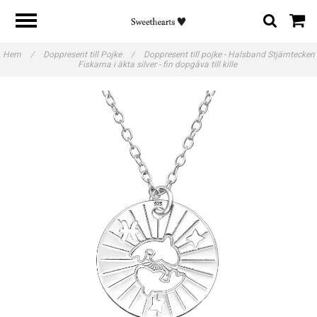
Hem
/
Doppresent till Pojke
/
Doppresent till pojke - Halsband Stjärntecken
Fiskarna i äkta silver - fin dopgåva till kille