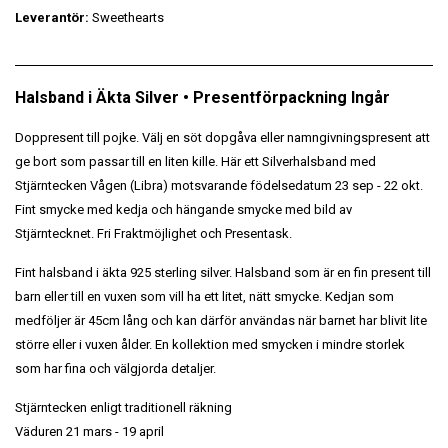
Leverantör:
Sweethearts
Halsband i Äkta Silver • Presentförpackning Ingår
Doppresent till pojke. Välj en söt dopgåva eller namngivningspresent att
ge bort som passar till en liten kille.
Här ett
Silverhalsband med
Stjärntecken Vågen (Libra) motsvarande födelsedatum 23 sep - 22 okt.
Fint smycke med kedja och hängande smycke med bild av
Stjärntecknet. Fri Fraktmöjlighet och Presentask.
Fint halsband i äkta 925 sterling silver. Halsband som är en fin present till
barn eller till en vuxen som vill ha ett litet, nätt smycke. Kedjan som
medföljer är 45cm lång och kan därför användas när barnet har blivit lite
större eller i vuxen ålder. En kollektion med smycken i mindre storlek
som har fina och välgjorda detaljer.
Stjärntecken enligt traditionell räkning
Väduren 21 mars - 19 april