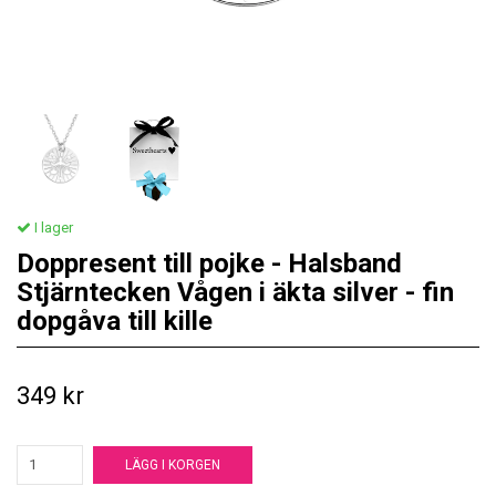
I lager
Doppresent till pojke - Halsband
Stjärntecken Vågen i äkta silver - fin
dopgåva till kille
349 kr
LÄGG I KORGEN