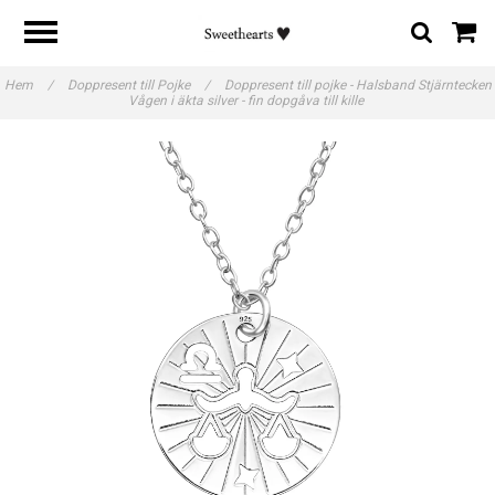
Hem
/
Doppresent till Pojke
/
Doppresent till pojke - Halsband Stjärntecken
Vågen i äkta silver - fin dopgåva till kille