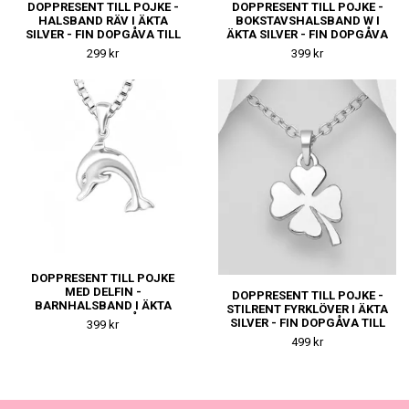
DOPPRESENT TILL POJKE -
DOPPRESENT TILL POJKE -
HALSBAND RÄV I ÄKTA
BOKSTAVSHALSBAND W I
SILVER - FIN DOPGÅVA TILL
ÄKTA SILVER - FIN DOPGÅVA
KILLE
TILL KILLE
299 kr
399 kr
DOPPRESENT TILL POJKE
MED DELFIN -
DOPPRESENT TILL POJKE -
BARNHALSBAND I ÄKTA
STILRENT FYRKLÖVER I ÄKTA
SILVER - FIN DOPGÅVA TILL
SILVER - FIN DOPGÅVA TILL
399 kr
KILLE
KILLE
499 kr