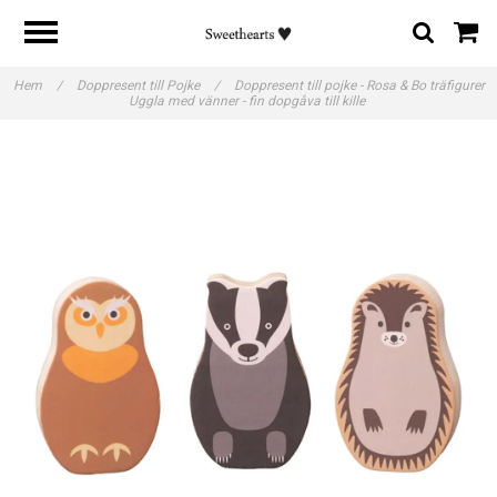
Hem
/
Doppresent till Pojke
/
Doppresent till pojke - Rosa & Bo träfigurer
Uggla med vänner - fin dopgåva till kille