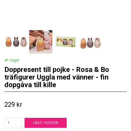
I lager
Doppresent till pojke - Rosa & Bo
träfigurer Uggla med vänner - fin
dopgåva till kille
229 kr
LÄGG I KORGEN