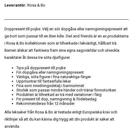
Leverantör:
Rosa & Bo
Doppresent till pojke. Välj en söt dopgåva eller namngivningspresent att
ge bort som passar till en liten kille. Owl and friends är en av produkterna
i Rosa & Bo kollektionen som är tillverkade i lekvänligt, hållbart trä.
Barnen älskar att fantisera fram sina egna sagovärldar och utveckla
karaktärer åt dessa tre söta djurfigurer.
Tips på doppresent till pojke
Fin dopgåva eller namngivningspresent
Vänliga, söta figurer i fina naturaktiga färger
Uppmuntrar till fantasifulla lekar
Fina som inredningsdetalj i barnrummet
Storlek som passar mindre händer och tränar finmotoriken
Produkten är tillverkad av trä med variationer i färg
Fin present till dop, namngivning & födelsedag
Rekommenderas från 12 månader
Alla leksaker från Rosa & Bo är testade enligt Europeiska krav och
riktlinjer så att du kan känna dig trygg att din produkt är säker att
använda.