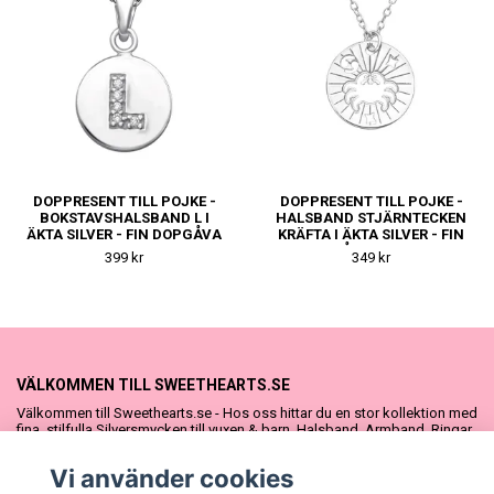
DOPPRESENT TILL POJKE -
DOPPRESENT TILL POJKE -
BOKSTAVSHALSBAND L I
HALSBAND STJÄRNTECKEN
ÄKTA SILVER - FIN DOPGÅVA
KRÄFTA I ÄKTA SILVER - FIN
TILL KILLE
DOPGÅVA TILL KILLE
399 kr
349 kr
VÄLKOMMEN TILL SWEETHEARTS.SE
Välkommen till Sweethearts.se - Hos oss hittar du en stor kollektion med
fina, stilfulla Silversmycken till vuxen & barn. Halsband, Armband, Ringar
och Örhängen – alla i äkta 925 silver. Fina som presenter eller att köpa till
sig själv. Vi har även ett stort urval Doppresenter & Babypresenter och
Vi använder cookies
vår söta Sweethearts kolllektion med barnsmycken, tyllkjolar &