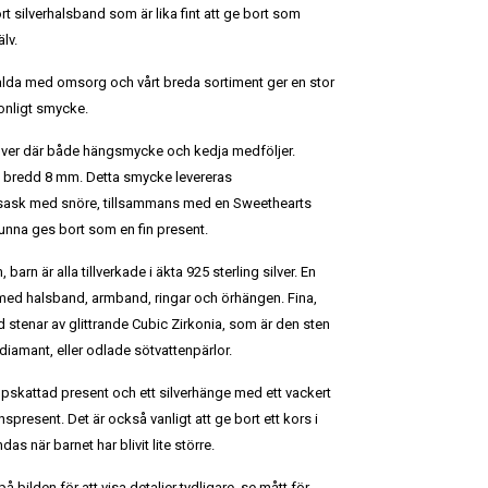
rt silverhalsband som är lika fint att ge bort som
lv.
alda med omsorg och vårt breda sortiment ger en stor
sonligt smycke.
 silver där både hängsmycke och kedja medföljer.
m bredd 8 mm. Detta smycke levereras
sask med snöre, tillsammans med en Sweethearts
unna ges bort som en fin present.
, barn är alla tillverkade i äkta 925 sterling silver. En
 med halsband, armband, ringar och örhängen. Fina,
d stenar av glittrande Cubic Zirkonia, som är den sten
amant, eller odlade sötvattenpärlor.
ppskattad present och ett silverhänge med ett vackert
spresent. Det är också vanligt att ge bort ett kors i
s när barnet har blivit lite större.
 bilden för att visa detaljer tydligare, se mått för