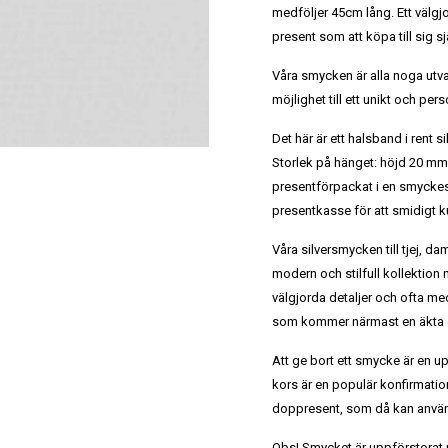
medföljer 45cm lång. Ett välgjo
present som att köpa till sig sjä
Våra smycken är alla noga utv
möjlighet till ett unikt och per
Det här är ett halsband i rent
Storlek på hänget: höjd 20 m
presentförpackat i en smycke
presentkasse för att smidigt k
Våra silversmycken till tjej, dam
modern och stilfull kollektion
välgjorda detaljer och ofta me
som kommer närmast en äkta di
Att ge bort ett smycke är en u
kors är en populär konfirmation
doppresent, som då kan använda
Obs! Smycket är uppförstorat på