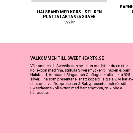
BARNH
HALSBAND MED KORS - STILREN
PLATTA I ÄKTA 925 SILVER
599 kr
VÄLKOMMEN TILL SWEETHEARTS.SE
Välkommen till Sweethearts.se - Hos oss hittar du en stor
kollektion med fina, stilfulla Silversmycken till vuxen & barn.
Halsband, Armband, Ringar och Örhängen – alla i äkta 925
silver. Fina som presenter eller att köpa till sig själv. Vi har ä
ett stort urval Doppresenter & Babypresenter och vår söta
Sweethearts kolllektion med barnsmycken, tyllkjolar &
hårrosetter.