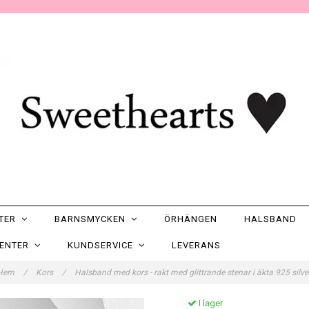
NTER
BARNSMYCKEN
ÖRHÄNGEN
HALSBAND
SENTER
KUNDSERVICE
LEVERANS
Hem
/
Kors
/
Halsband med kors - rakt med glittrande stenar i äkta 925 silv
I lager