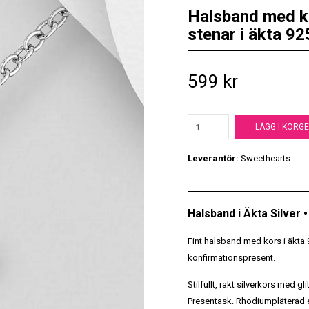
Halsband med ko
stenar i äkta 92
599 kr
LÄGG I KORG
Leverantör:
Sweethearts
Halsband i Äkta Silver
Fint halsband med kors i äkta 925
konfirmationspresent.
Stilfullt, rakt silverkors med g
Presentask. Rhodiumpläterad ex