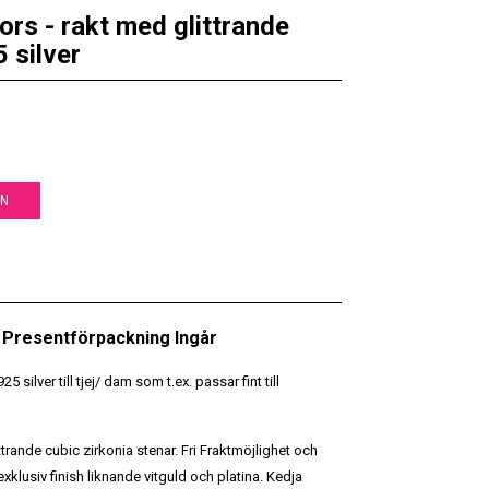
rs - rakt med glittrande
5 silver
EN
 • Presentförpackning Ingår
 silver till tjej/ dam som t.ex. passar fint till
littrande cubic zirkonia stenar. Fri Fraktmöjlighet och
klusiv finish liknande vitguld och platina. Kedja