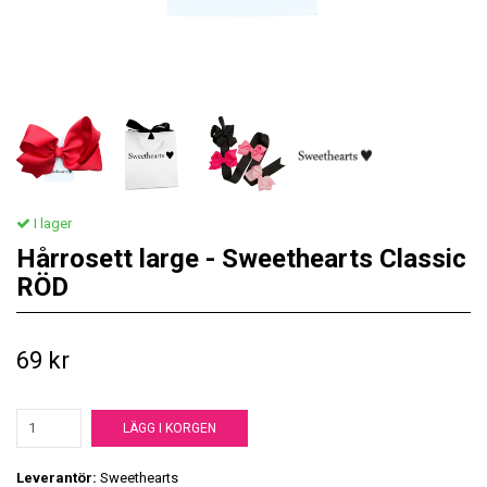
I lager
Hårrosett large - Sweethearts Classic
RÖD
69 kr
LÄGG I KORGEN
Leverantör:
Sweethearts