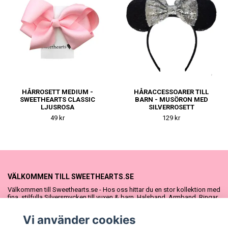
HÅRROSETT MEDIUM -
HÅRACCESSOARER TILL
SWEETHEARTS CLASSIC
BARN - MUSÖRON MED
LJUSROSA
SILVERROSETT
49 kr
129 kr
VÄLKOMMEN TILL SWEETHEARTS.SE
Välkommen till Sweethearts.se - Hos oss hittar du en stor kollektion med
fina, stilfulla Silversmycken till vuxen & barn. Halsband, Armband, Ringar
och Örhängen – alla i äkta 925 silver. Fina som presenter eller att köpa till
sig själv. Vi har även ett stort urval Doppresenter & Babypresenter och
Vi använder cookies
vår söta Sweethearts kolllektion med barnsmycken, tyllkjolar &
hårrosetter.