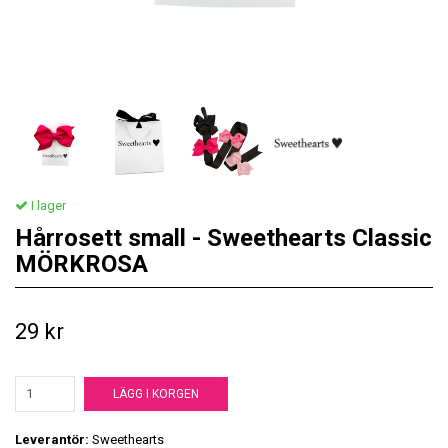
I lager
Hårrosett small - Sweethearts Classic
MÖRKROSA
29 kr
LÄGG I KORGEN
Leverantör:
Sweethearts