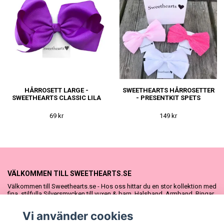
HÅRROSETT LARGE -
SWEETHEARTS HÅRROSETTER
SWEETHEARTS CLASSIC LILA
- PRESENTKIT SPETS
69 kr
149 kr
VÄLKOMMEN TILL SWEETHEARTS.SE
Välkommen till Sweethearts.se - Hos oss hittar du en stor kollektion med
fina, stilfulla Silversmycken till vuxen & barn. Halsband, Armband, Ringar
och Örhängen – alla i äkta 925 silver. Fina som presenter eller att köpa till
sig själv. Vi har även ett stort urval Doppresenter & Babypresenter och
Vi använder cookies
vår söta Sweethearts kolllektion med barnsmycken, tyllkjolar &
hårrosetter.