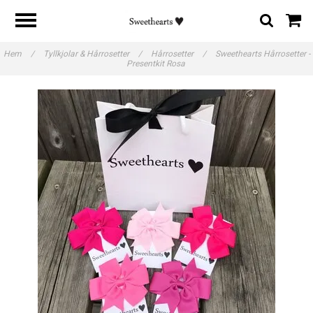
Hem
/
Tyllkjolar & Hårrosetter
/
Hårrosetter
/
Sweethearts Hårrosetter -
Presentkit Rosa