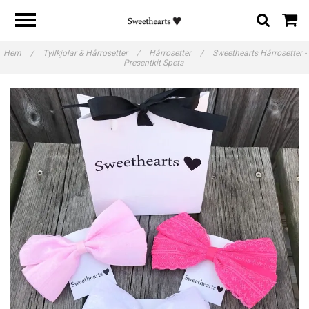
Hem
/
Tyllkjolar & Hårrosetter
/
Hårrosetter
/
Sweethearts Hårrosetter -
Presentkit Spets