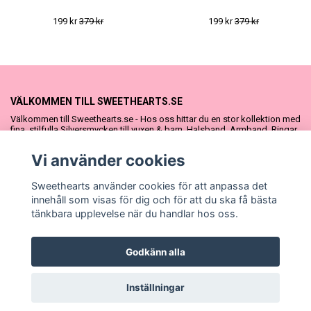
199 kr
379 kr
199 kr
379 kr
VÄLKOMMEN TILL SWEETHEARTS.SE
Välkommen till Sweethearts.se - Hos oss hittar du en stor kollektion med
fina, stilfulla Silversmycken till vuxen & barn. Halsband, Armband, Ringar
och Örhängen – alla i äkta 925 silver. Fina som presenter eller att köpa till
sig själv. Vi har även ett stort urval Doppresenter & Babypresenter och
Vi använder cookies
vår söta Sweethearts kolllektion med barnsmycken, tyllkjolar &
hårrosetter.
Sweethearts använder cookies för att anpassa det
innehåll som visas för dig och för att du ska få bästa
tänkbara upplevelse när du handlar hos oss.
Godkänn alla
© Copyright Sweethearts.se
Inställningar
Powered by Quickbutik