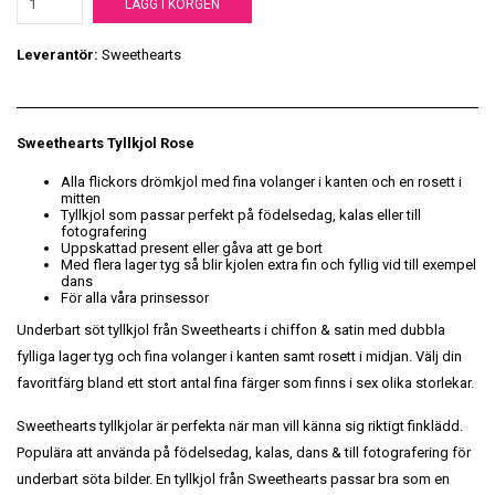
LÄGG I KORGEN
Leverantör:
Sweethearts
Sweethearts Tyllkjol Rose
Alla flickors drömkjol med fina volanger i kanten och en rosett i
mitten
Tyllkjol som passar perfekt på födelsedag, kalas eller till
fotografering
Uppskattad present eller gåva att ge bort
Med flera lager tyg så blir kjolen extra fin och fyllig vid till exempel
dans
För alla våra prinsessor
Underbart söt tyllkjol från Sweethearts i chiffon & satin med dubbla
fylliga lager tyg och fina volanger i kanten samt rosett i midjan. Välj din
favoritfärg bland ett stort antal fina färger som finns i sex olika storlekar.
Sweethearts tyllkjolar är perfekta när man vill känna sig riktigt finklädd.
Populära att använda på födelsedag, kalas, dans & till fotografering för
underbart söta bilder. En tyllkjol från Sweethearts passar bra som en