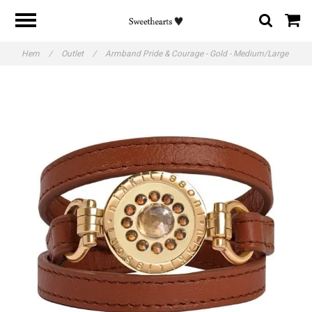
Hem
/
Outlet
/
Armband Pride & Courage - Gold - Medium/Large