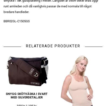
smycke i 18K guldplätering i mitten. Längden är 59cm vilket viras 3ggr
runt armleden och då vanligtvis passar de med normala till något
bredare handleder.
BBR02GL-C1505GS
RELATERADE PRODUKTER
SNYGG SKÖTVÄSKA I SVART
MED SILVERDETALJER
359 kr
1 195 kr