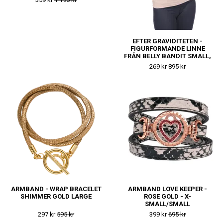
EFTER GRAVIDITETEN -
FIGURFORMANDE LINNE
FRÅN BELLY BANDIT SMALL,
MEDIUM, LARGE, X-LARGE
269 kr
895 kr
ARMBAND - WRAP BRACELET
ARMBAND LOVE KEEPER -
SHIMMER GOLD LARGE
ROSE GOLD - X-
SMALL/SMALL
297 kr
595 kr
399 kr
695 kr