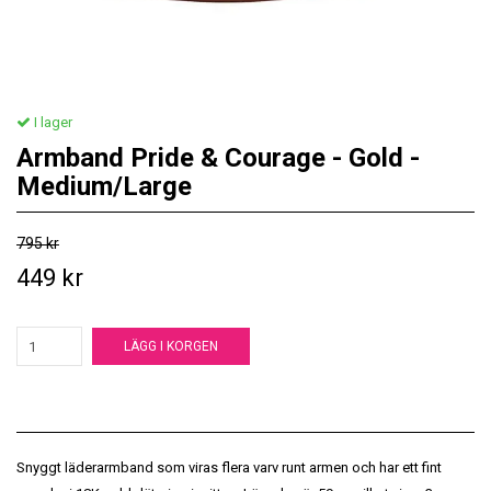
I lager
Armband Pride & Courage - Gold -
Medium/Large
795 kr
449 kr
LÄGG I KORGEN
Snyggt läderarmband som viras flera varv runt armen och har ett fint