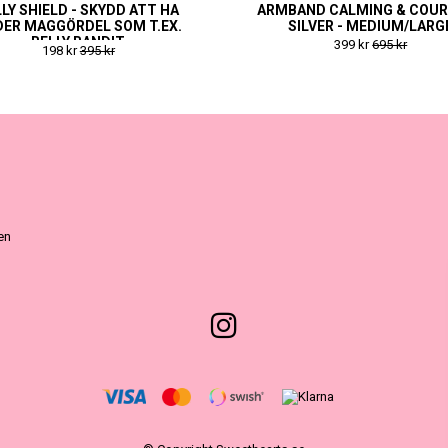
LY SHIELD - SKYDD ATT HA
ARMBAND CALMING & COUR
ER MAGGÖRDEL SOM T.EX.
SILVER - MEDIUM/LARG
BELLY BANDIT
399 kr
695 kr
198 kr
395 kr
ven