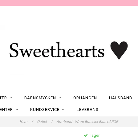
NTER
BARNSMYCKEN
ÖRHÄNGEN
HALSBAND
SENTER
KUNDSERVICE
LEVERANS
Hem
/
Outlet
/
Armband - Wrap Bracelet Blue LARGE
I lager