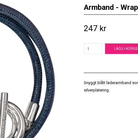
Armband - Wrap
247 kr
LÄGG I KORG
Snyggt blått läderarmband som v
silverplätering.