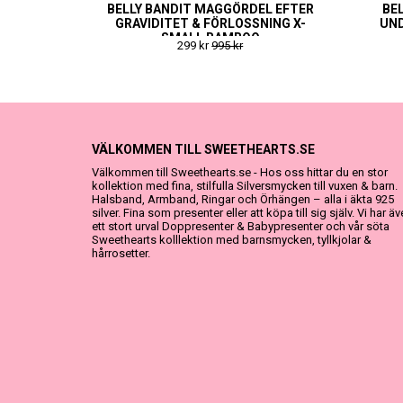
BELLY BANDIT MAGGÖRDEL EFTER
BEL
GRAVIDITET & FÖRLOSSNING X-
UND
SMALL BAMBOO
299 kr
995 kr
VÄLKOMMEN TILL SWEETHEARTS.SE
Välkommen till Sweethearts.se - Hos oss hittar du en stor
kollektion med fina, stilfulla Silversmycken till vuxen & barn.
Halsband, Armband, Ringar och Örhängen – alla i äkta 925
silver. Fina som presenter eller att köpa till sig själv. Vi har ä
ett stort urval Doppresenter & Babypresenter och vår söta
Sweethearts kolllektion med barnsmycken, tyllkjolar &
hårrosetter.