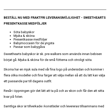
BESTÄLL NU MED FRAKTFRI LEVERANSMÖJLIGHET
- SWEETHEARTS
PRESENTKASSE MEDFÖLJER
Söta babyskor
Mjuka & sköna
Presentkasse medföljer
Babymoccasin för de yngsta
Passar som babygåva
Sweethearts babyskor är sk. pre-walkers som används innan bebisen
börjat gå. Mjuka & sköna för de små fötterna och otroligt söta.
Skorna har en mjuk sula med vår fina logo på undersidan och kommer i
flera olika modeller och fina färger att välja mellan så att du lätt kan välja
ett passande par till dagens outfit.
Resår i öppningen gör det lätt att ta på och av skon och får den att sitta
kvar på foten.
Samtliga skor är tillverkade i konstläder och levereras tillsammans med