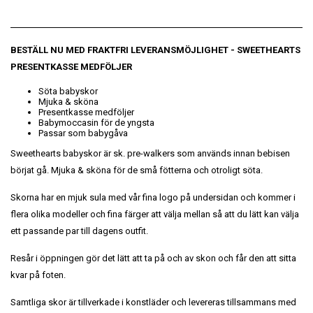
BESTÄLL NU MED FRAKTFRI LEVERANSMÖJLIGHET
- SWEETHEARTS
PRESENTKASSE MEDFÖLJER
Söta babyskor
Mjuka & sköna
Presentkasse medföljer
Babymoccasin för de yngsta
Passar som babygåva
Sweethearts babyskor är sk. pre-walkers som används innan bebisen
börjat gå. Mjuka & sköna för de små fötterna och otroligt söta.
Skorna har en mjuk sula med vår fina logo på undersidan och kommer i
flera olika modeller och fina färger att välja mellan så att du lätt kan välja
ett passande par till dagens outfit.
Resår i öppningen gör det lätt att ta på och av skon och får den att sitta
kvar på foten.
Samtliga skor är tillverkade i konstläder och levereras tillsammans med