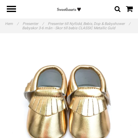
Hem
/
Presenter
/
Presenter till Nyfödd, Bebis, Dop & Babyshower
/
Babyskor 3-6 mån - Skor till bebis CLASSIC Metallic Guld