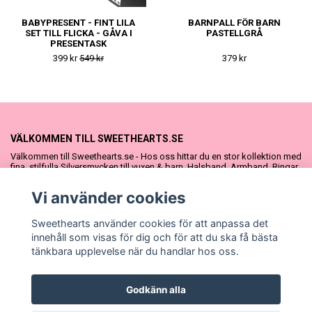
BABYPRESENT - FINT LILA
BARNPALL FÖR BARN
SET TILL FLICKA - GÅVA I
PASTELLGRÅ
PRESENTASK
399 kr
549 kr
379 kr
VÄLKOMMEN TILL SWEETHEARTS.SE
Välkommen till Sweethearts.se - Hos oss hittar du en stor kollektion med
fina, stilfulla Silversmycken till vuxen & barn. Halsband, Armband, Ringar
och Örhängen – alla i äkta 925 silver. Fina som presenter eller att köpa till
sig själv. Vi har även ett stort urval Doppresenter & Babypresenter och
Vi använder cookies
vår söta Sweethearts kolllektion med barnsmycken, tyllkjolar &
hårrosetter.
Sweethearts använder cookies för att anpassa det
innehåll som visas för dig och för att du ska få bästa
tänkbara upplevelse när du handlar hos oss.
Godkänn alla