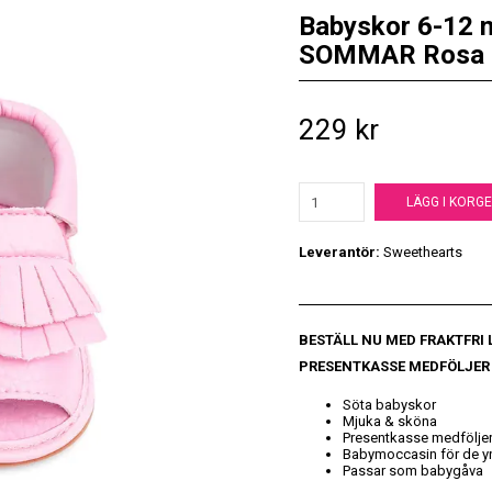
Babyskor 6-12 må
SOMMAR Rosa
229 kr
LÄGG I KORG
Leverantör:
Sweethearts
BESTÄLL NU MED FRAKTFRI
PRESENTKASSE MEDFÖLJER
Söta babyskor
Mjuka & sköna
Presentkasse medfölje
Babymoccasin för de y
Passar som babygåva