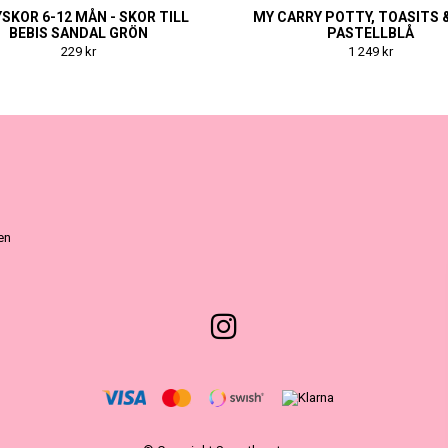
SKOR 6-12 MÅN - SKOR TILL
MY CARRY POTTY, TOASITS 
BEBIS SANDAL GRÖN
PASTELLBLÅ
229 kr
1 249 kr
ven