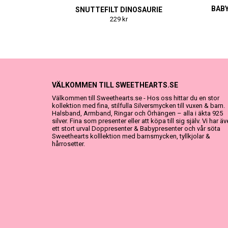
BABY
SNUTTEFILT DINOSAURIE
229 kr
VÄLKOMMEN TILL SWEETHEARTS.SE
Välkommen till Sweethearts.se - Hos oss hittar du en stor
kollektion med fina, stilfulla Silversmycken till vuxen & barn.
Halsband, Armband, Ringar och Örhängen – alla i äkta 925
silver. Fina som presenter eller att köpa till sig själv. Vi har ä
ett stort urval Doppresenter & Babypresenter och vår söta
Sweethearts kolllektion med barnsmycken, tyllkjolar &
hårrosetter.