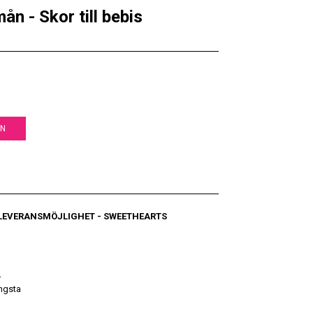
n - Skor till bebis
EN
 LEVERANSMÖJLIGHET
- SWEETHEARTS
r
ngsta