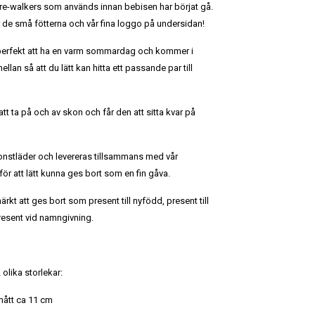
re-walkers som används innan bebisen har börjat gå.
 de små fötterna och vår fina loggo på undersidan!
erfekt att ha en varm sommardag och kommer i
mellan så att du lätt kan hitta ett passande par till
att ta på och av skon och får den att sitta kvar på
 konstläder och levereras tillsammans med vår
ör att lätt kunna ges bort som en fin gåva.
 att ges bort som present till nyfödd, present till
present vid namngivning.
olika storlekar:
rmått ca 11 cm