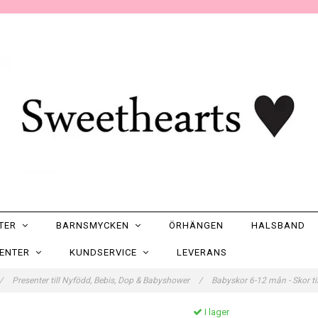
NTER
BARNSMYCKEN
ÖRHÄNGEN
HALSBAND
SENTER
KUNDSERVICE
LEVERANS
/
Presenter till Nyfödd, Bebis, Dop & Babyshower
/
Babyskor 6-12 mån - Skor 
I lager