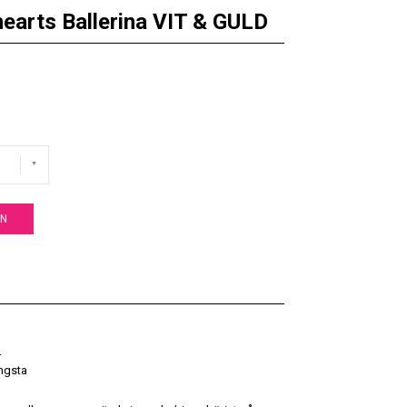
earts Ballerina VIT & GULD
EN
r
ngsta