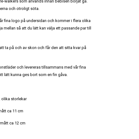
re-walkers som används innan bebisen börjat gå.
erna och otroligt söta.
r fina logo på undersidan och kommer i flera olika
ja mellan så att du lätt kan välja ett passande par till
att ta på och av skon och får den att sitta kvar på
konstläder och levereras tillsammans med vår fina
t lätt kunna ges bort som en fin gåva.
 olika storlekar
rmått ca 11 cm
ermått ca 12 cm