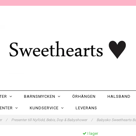
NTER
BARNSMYCKEN
ÖRHÄNGEN
HALSBAND
SENTER
KUNDSERVICE
LEVERANS
er
/
Presenter till Nyfödd, Bebis, Dop & Babyshower
/
Babysko Sweethearts Ba
I lager