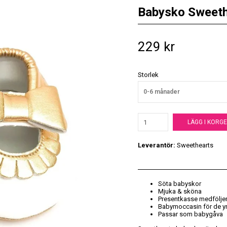
Babysko Sweeth
229 kr
Storlek
0-6 månader
LÄGG I KORG
Leverantör:
Sweethearts
Söta babyskor
Mjuka & sköna
Presentkasse medfölje
Babymoccasin för de y
Passar som babygåva