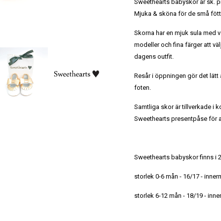
Sweethearts babyskor är sk. p
Mjuka & sköna för de små fött
Skorna har en mjuk sula med vå
modeller och fina färger att väl
dagens outfit.
Resår i öppningen gör det lätt 
foten.
Samtliga skor är tillverkade i 
Sweethearts presentpåse för at
Sweethearts babyskor finns i 2
storlek 0-6 mån - 16/17 - inne
storlek 6-12 mån - 18/19 - inn