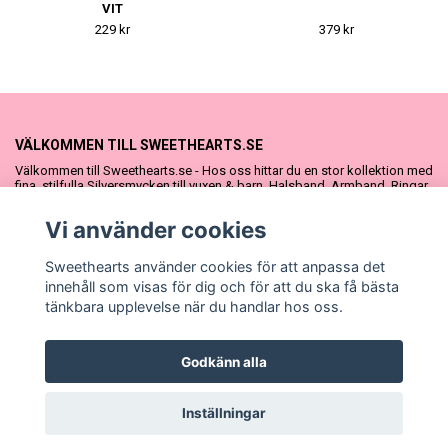
VIT
229 kr
379 kr
VÄLKOMMEN TILL SWEETHEARTS.SE
Välkommen till Sweethearts.se - Hos oss hittar du en stor kollektion med
fina, stilfulla Silversmycken till vuxen & barn. Halsband, Armband, Ringar
och Örhängen – alla i äkta 925 silver. Fina som presenter eller att köpa till
sig själv. Vi har även ett stort urval Doppresenter & Babypresenter och
Vi använder cookies
vår söta Sweethearts kolllektion med barnsmycken, tyllkjolar &
hårrosetter.
Sweethearts använder cookies för att anpassa det
innehåll som visas för dig och för att du ska få bästa
tänkbara upplevelse när du handlar hos oss.
Godkänn alla
© Copyright Sweethearts.se
Inställningar
Powered by Quickbutik