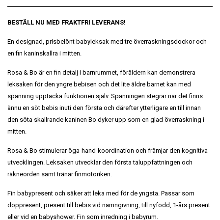
BESTÄLL NU MED FRAKTFRI LEVERANS!
En designad, prisbelönt babyleksak med tre överraskningsdockor och
en fin kaninskallra i mitten.
Rosa & Bo är en fin detalj i barnrummet, föräldern kan demonstrera
leksaken för den yngre bebisen och det lite äldre barnet kan med
spänning upptäcka funktionen själv. Spänningen stegrar när det finns
ännu en söt bebis inuti den första och därefter ytterligare en till innan
den söta skallrande kaninen Bo dyker upp som en glad överraskning i
mitten.
Rosa & Bo stimulerar öga-hand-koordination och främjar den kognitiva
utvecklingen. Leksaken utvecklar den första taluppfattningen och
räkneorden samt tränar finmotoriken.
Fin babypresent och säker att leka med för de yngsta. Passar som
doppresent, present till bebis vid namngivning, till nyfödd, 1-års present
eller vid en babyshower. Fin som inredning i babyrum.