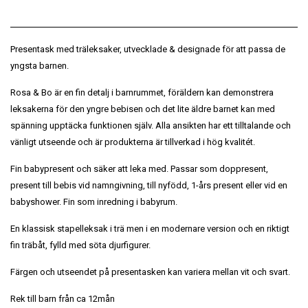
Presentask med träleksaker, utvecklade & designade för att passa de
yngsta barnen.
Rosa & Bo är en fin detalj i barnrummet, föräldern kan demonstrera
leksakerna för den yngre bebisen och det lite äldre barnet kan med
spänning upptäcka funktionen själv. Alla ansikten har ett tilltalande och
vänligt utseende och är produkterna är tillverkad i hög kvalitét.
Fin babypresent och säker att leka med. Passar som doppresent,
present till bebis vid namngivning, till nyfödd, 1-års present eller vid en
babyshower. Fin som inredning i babyrum.
En klassisk stapelleksak i trä men i en modernare version och en riktigt
fin träbåt, fylld med söta djurfigurer.
Färgen och utseendet på presentasken kan variera mellan vit och svart.
Rek till barn från ca 12mån