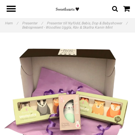
Hem
/
Presenter
/
Presenter till Nyfödd, Bebis, Dop & Babyshower
/
Bebispresent - Woodlies Uggla, Räv & Skallra Kanin Mint