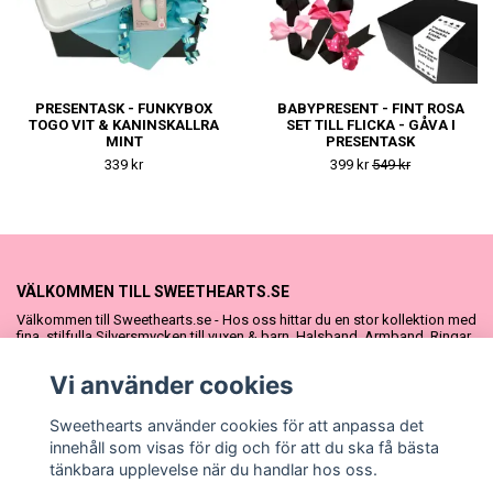
PRESENTASK - FUNKYBOX
BABYPRESENT - FINT ROSA
TOGO VIT & KANINSKALLRA
SET TILL FLICKA - GÅVA I
MINT
PRESENTASK
339 kr
399 kr
549 kr
VÄLKOMMEN TILL SWEETHEARTS.SE
Välkommen till Sweethearts.se - Hos oss hittar du en stor kollektion med
fina, stilfulla Silversmycken till vuxen & barn. Halsband, Armband, Ringar
och Örhängen – alla i äkta 925 silver. Fina som presenter eller att köpa till
sig själv. Vi har även ett stort urval Doppresenter & Babypresenter och
Vi använder cookies
vår söta Sweethearts kolllektion med barnsmycken, tyllkjolar &
hårrosetter.
Sweethearts använder cookies för att anpassa det
innehåll som visas för dig och för att du ska få bästa
tänkbara upplevelse när du handlar hos oss.