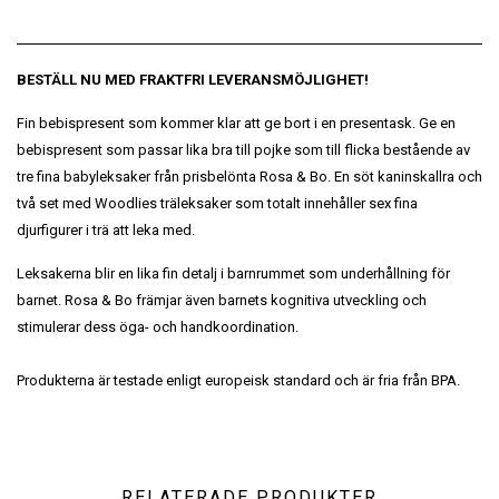
BESTÄLL NU MED FRAKTFRI LEVERANSMÖJLIGHET!
Fin bebispresent som kommer klar att ge bort i en presentask. Ge en
bebispresent som passar lika bra till pojke som till flicka bestående av
tre fina babyleksaker från prisbelönta Rosa & Bo. En söt kaninskallra och
två set med Woodlies träleksaker som totalt innehåller sex fina
djurfigurer i trä att leka med.
Leksakerna blir en lika fin detalj i barnrummet som underhållning för
barnet. Rosa & Bo främjar även barnets kognitiva utveckling och
stimulerar dess öga- och handkoordination.
Produkterna är testade enligt europeisk standard och är fria från BPA.
RELATERADE PRODUKTER