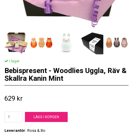
I lager
Bebispresent - Woodlies Uggla, Räv &
Skallra Kanin Mint
629 kr
LÄGG I KORGEN
Leverantör:
Rosa & Bo