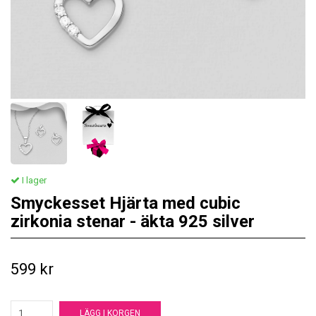
I lager
Smyckesset Hjärta med cubic
zirkonia stenar - äkta 925 silver
599 kr
LÄGG I KORGEN