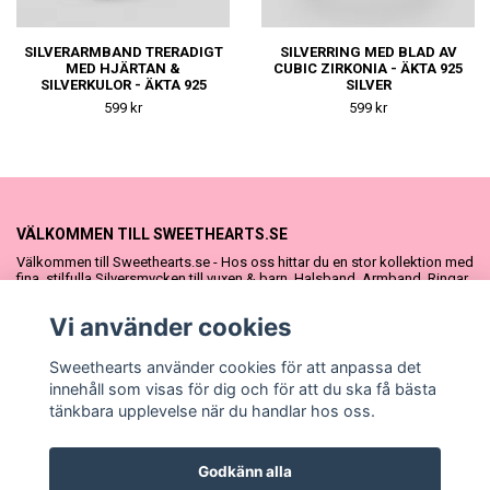
SILVERARMBAND TRERADIGT
SILVERRING MED BLAD AV
MED HJÄRTAN &
CUBIC ZIRKONIA - ÄKTA 925
SILVERKULOR - ÄKTA 925
SILVER
SILVER
599 kr
599 kr
VÄLKOMMEN TILL SWEETHEARTS.SE
Välkommen till Sweethearts.se - Hos oss hittar du en stor kollektion med
fina, stilfulla Silversmycken till vuxen & barn. Halsband, Armband, Ringar
och Örhängen – alla i äkta 925 silver. Fina som presenter eller att köpa till
sig själv. Vi har även ett stort urval Doppresenter & Babypresenter och
Vi använder cookies
vår söta Sweethearts kolllektion med barnsmycken, tyllkjolar &
hårrosetter.
Sweethearts använder cookies för att anpassa det
innehåll som visas för dig och för att du ska få bästa
tänkbara upplevelse när du handlar hos oss.
Godkänn alla