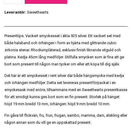
Leverantör:
Sweethearts
Presenttips. Vackert smyckesset i äkta 925 silver. Ett vackert set med
både halsband och örhängen i form av hjärta med glittrande cubic
zirkonia stenar. Rhodiumpläterad, exklusiv finish liknande vitguld och
platina. Kedja 45cm lång medföljer. Stilfulla smycken som är fina att ge
bort som present till någon man tycker om eller att köpa till dig själv.
Det här är ett smyckesset i rent silver där både hängsmycke med kedja
och örhängen medföljer. Detta set levereras presentförpackat i en
smyckesask med snöre, tillsammans med en Sweethearts presentkasse
för att smidigt kunna ges bort som en fin present. Storlek på hänget:
höjd 19 mm bredd 13 mm, örhängen: höjd 9 mm bredd 10 mm.
Fin gåva till flickvän, fru, frun, frugan, sambo, mamma, dam, älskling eller
någon annan som du vill ge en uppskattad present.