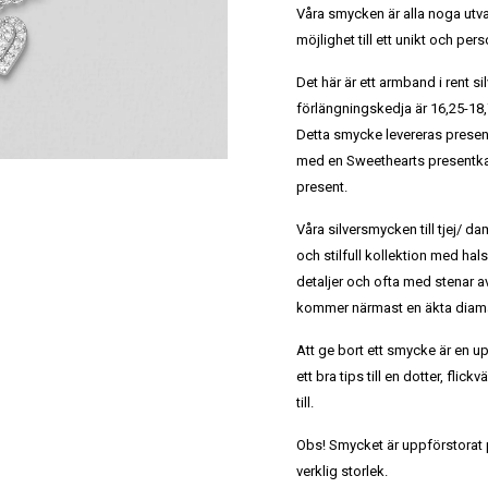
Våra smycken är alla noga utv
möjlighet till ett unikt och per
Det här är ett armband i rent s
förlängningskedja är 16,25-18
Detta smycke levereras prese
med en Sweethearts presentkas
present.
Våra silversmycken till tjej/ dam
och stilfull kollektion med ha
detaljer och ofta med stenar a
kommer närmast en äkta diaman
Att ge bort ett smycke är en u
ett bra tips till en dotter, flic
till.
Obs! Smycket är uppförstorat på
verklig storlek.