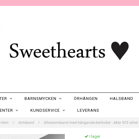
NTER
BARNSMYCKEN
ÖRHÄNGEN
HALSBAND
SENTER
KUNDSERVICE
LEVERANS
Hem
/
Armband
/
Silverarmband med hängande berlocker - äkta 925 silver
I lager