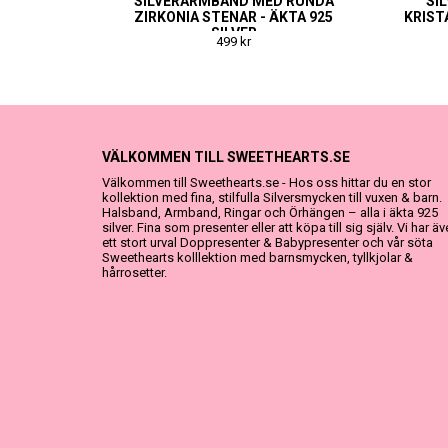
SILVERARMBAND MED RUNDA
SI
ZIRKONIA STENAR - ÄKTA 925
KRIST
SILVER
499 kr
VÄLKOMMEN TILL SWEETHEARTS.SE
Välkommen till Sweethearts.se - Hos oss hittar du en stor
kollektion med fina, stilfulla Silversmycken till vuxen & barn.
Halsband, Armband, Ringar och Örhängen – alla i äkta 925
silver. Fina som presenter eller att köpa till sig själv. Vi har ä
ett stort urval Doppresenter & Babypresenter och vår söta
Sweethearts kolllektion med barnsmycken, tyllkjolar &
hårrosetter.