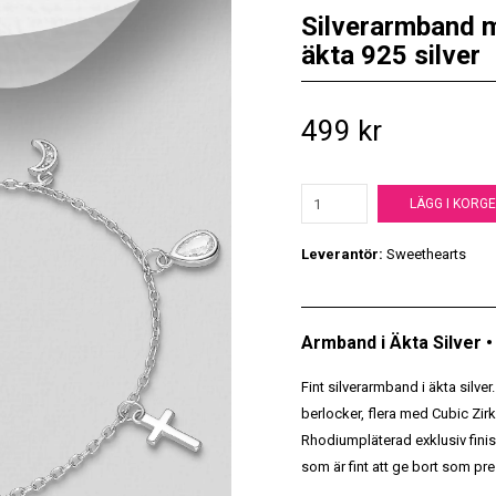
Silverarmband 
äkta 925 silver
499 kr
LÄGG I KORG
Leverantör:
Sweethearts
Armband i Äkta Silver 
Fint silverarmband i äkta silv
berlocker, flera med Cubic Zirk
Rhodiumpläterad exklusiv finis
som är fint att ge bort som prese