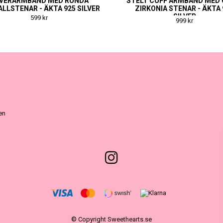
LVERARMBAND MED RUNDA
STELT CUFF ARMBAND MED 
ALLSTENAR - ÄKTA 925 SILVER
ZIRKONIA STENAR - ÄKTA 
SILVER
599 kr
999 kr
ven
© Copyright Sweethearts.se