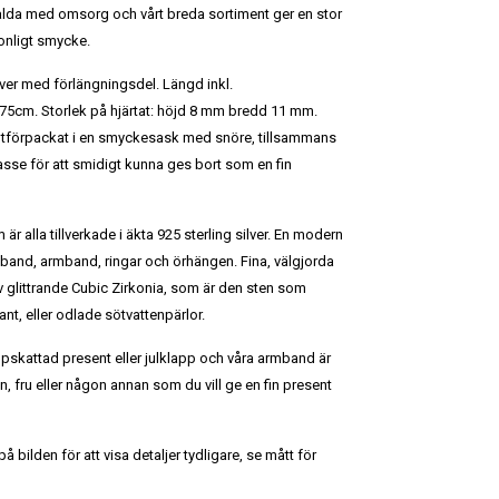
alda med omsorg och vårt breda sortiment ger en stor
sonligt smycke.
ilver med förlängningsdel. Längd inkl.
,75cm. Storlek på hjärtat: höjd 8 mm bredd 11 mm.
ntförpackat i en smyckesask med snöre, tillsammans
se för att smidigt kunna ges bort som en fin
 är alla tillverkade i äkta 925 sterling silver. En modern
lsband, armband, ringar och örhängen. Fina, välgjorda
v glittrande Cubic Zirkonia, som är den sten som
t, eller odlade sötvattenpärlor.
ppskattad present eller julklapp och våra armband är
kvän, fru eller någon annan som du vill ge en fin present
 bilden för att visa detaljer tydligare, se mått för