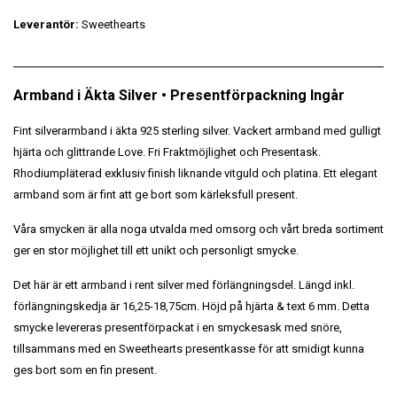
Leverantör:
Sweethearts
Armband i Äkta Silver • Presentförpackning Ingår
Fint silverarmband i äkta 925 sterling silver. Vackert armband med gulligt
hjärta och glittrande Love. Fri Fraktmöjlighet och Presentask.
Rhodiumpläterad exklusiv finish liknande vitguld och platina. Ett elegant
armband som är fint att ge bort som kärleksfull present.
Våra smycken är alla noga utvalda med omsorg och vårt breda sortiment
ger en stor möjlighet till ett unikt och personligt smycke.
Det här är ett armband i rent silver med förlängningsdel. Längd inkl.
förlängningskedja är 16,25-18,75cm. Höjd på hjärta & text 6 mm. Detta
smycke levereras presentförpackat i en smyckesask med snöre,
tillsammans med en Sweethearts presentkasse för att smidigt kunna
ges bort som en fin present.