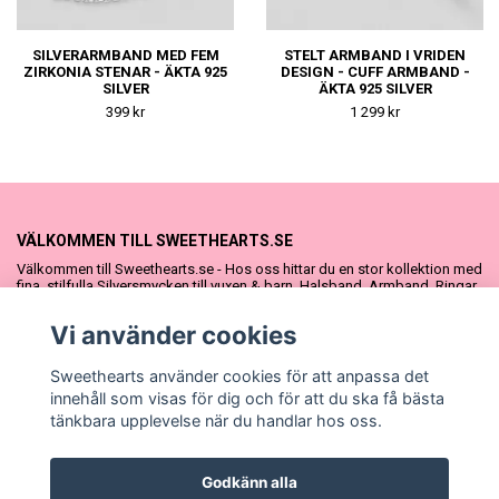
SILVERARMBAND MED FEM
STELT ARMBAND I VRIDEN
ZIRKONIA STENAR - ÄKTA 925
DESIGN - CUFF ARMBAND -
SILVER
ÄKTA 925 SILVER
399 kr
1 299 kr
VÄLKOMMEN TILL SWEETHEARTS.SE
Välkommen till Sweethearts.se - Hos oss hittar du en stor kollektion med
fina, stilfulla Silversmycken till vuxen & barn. Halsband, Armband, Ringar
och Örhängen – alla i äkta 925 silver. Fina som presenter eller att köpa till
sig själv. Vi har även ett stort urval Doppresenter & Babypresenter och
Vi använder cookies
vår söta Sweethearts kolllektion med barnsmycken, tyllkjolar &
hårrosetter.
Sweethearts använder cookies för att anpassa det
innehåll som visas för dig och för att du ska få bästa
tänkbara upplevelse när du handlar hos oss.
Godkänn alla