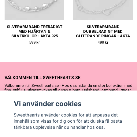
SILVERARMBAND TRERADIGT
SILVERARMBAND
MED HJÄRTAN &
DUBBELRADIGT MED
SILVERKULOR - ÄKTA 925
GLITTRANDE RINGAR - ÄKTA
SILVER
925 SILVER
599 kr
499 kr
VÄLKOMMEN TILL SWEETHEARTS.SE
Välkommen till Sweethearts.se - Hos oss hittar du en stor kollektion med
fina, stilfulla Silversmycken till vuxen & barn. Halsband, Armband, Ringar
och Örhängen – alla i äkta 925 silver. Fina som presenter eller att köpa till
sig själv. Vi har även ett stort urval Doppresenter & Babypresenter och
Vi använder cookies
vår söta Sweethearts kolllektion med barnsmycken, tyllkjolar &
hårrosetter.
Sweethearts använder cookies för att anpassa det
innehåll som visas för dig och för att du ska få bästa
tänkbara upplevelse när du handlar hos oss.