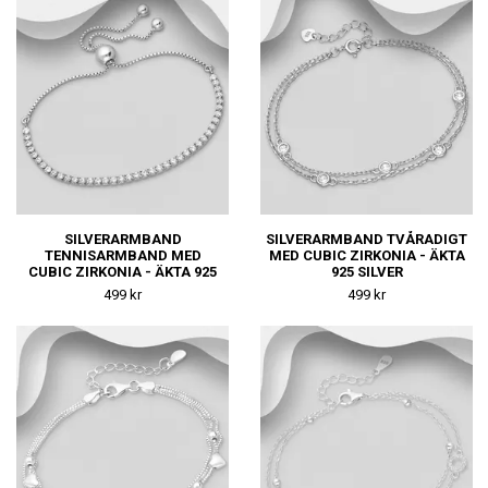
SILVERARMBAND
SILVERARMBAND TVÅRADIGT
TENNISARMBAND MED
MED CUBIC ZIRKONIA - ÄKTA
CUBIC ZIRKONIA - ÄKTA 925
925 SILVER
SILVER
499 kr
499 kr