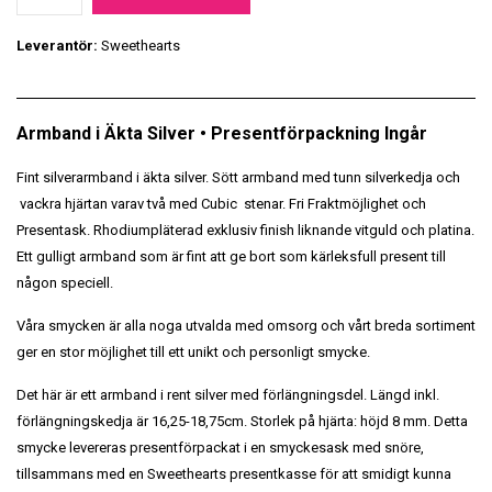
Leverantör:
Sweethearts
Armband i Äkta Silver • Presentförpackning Ingår
Fint silverarmband i äkta silver. Sött armband med tunn silverkedja och
vackra hjärtan varav två med Cubic stenar. Fri Fraktmöjlighet och
Presentask. Rhodiumpläterad exklusiv finish liknande vitguld och platina.
Ett gulligt armband som är fint att ge bort som kärleksfull present till
någon speciell.
Våra smycken är alla noga utvalda med omsorg och vårt breda sortiment
ger en stor möjlighet till ett unikt och personligt smycke.
Det här är ett armband i rent silver med förlängningsdel. Längd inkl.
förlängningskedja är 16,25-18,75cm. Storlek på hjärta: höjd 8 mm. Detta
smycke levereras presentförpackat i en smyckesask med snöre,
tillsammans med en Sweethearts presentkasse för att smidigt kunna