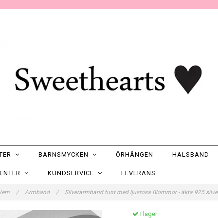
NTER
BARNSMYCKEN
ÖRHÄNGEN
HALSBAND
SENTER
KUNDSERVICE
LEVERANS
Hem
/
Armband
/
Silverarmband tunt med ljusrosa Blommor - äkta 925 silv
I lager