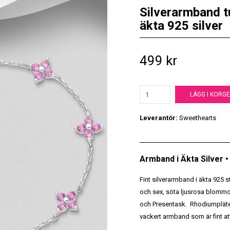
Silverarmband t
äkta 925 silver
499 kr
LÄGG I KORG
Leverantör:
Sweethearts
Armband i Äkta Silver 
Fint silverarmband i äkta 925 s
och sex, söta ljusrosa blommor 
och Presentask. Rhodiumplätera
vackert armband som är fint att 