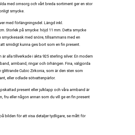
alda med omsorg och vårt breda sortiment ger en stor
sonligt smycke.
ilver med förlängningsdel. Längd inkl.
0cm. Storlek på smycke: höjd 11 mm. Detta smycke
 en smyckesask med snöre, tillsammans med en
att smidigt kunna ges bort som en fin present.
 är alla tillverkade i äkta 925 sterling silver. En modern
lsband, armband, ringar och örhängen. Fina, välgjorda
v glittrande Cubic Zirkonia, som är den sten som
t, eller odlade sötvattenpärlor.
ppskattad present eller julklapp och våra armband är
kvän, fru eller någon annan som du vill ge en fin present
 bilden för att visa detaljer tydligare, se mått för