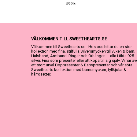
599 kr
VÄLKOMMEN TILL SWEETHEARTS.SE
Välkommen till Sweethearts.se - Hos oss hittar du en stor
kollektion med fina, stilfulla Silversmycken till vuxen & barn.
Halsband, Armband, Ringar och Örhängen – alla i äkta 925
silver. Fina som presenter eller att köpa till sig själv. Vi har ä
ett stort urval Doppresenter & Babypresenter och vår söta
Sweethearts kolllektion med barnsmycken, tyllkjolar &
hårrosetter.