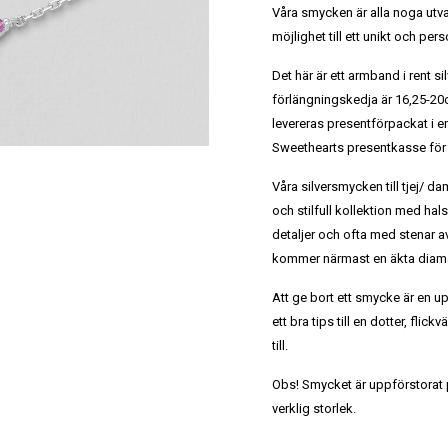
Våra smycken är alla noga utv
möjlighet till ett unikt och per
Det här är ett armband i rent s
förlängningskedja är 16,25-2
levereras presentförpackat i
Sweethearts presentkasse för 
Våra silversmycken till tjej/ dam
och stilfull kollektion med ha
detaljer och ofta med stenar a
kommer närmast en äkta diaman
Att ge bort ett smycke är en u
ett bra tips till en dotter, flic
till.
Obs! Smycket är uppförstorat på
verklig storlek.