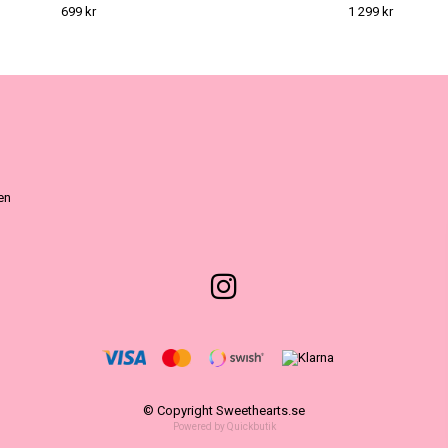
699 kr
1 299 kr
ven
© Copyright Sweethearts.se
Powered by Quickbutik