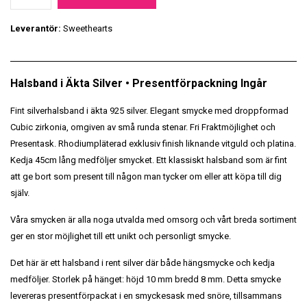
Leverantör:
Sweethearts
Halsband i Äkta Silver • Presentförpackning Ingår
Fint silverhalsband i äkta 925 silver. Elegant smycke med droppformad
Cubic zirkonia, omgiven av små runda stenar. Fri Fraktmöjlighet och
Presentask. Rhodiumpläterad exklusiv finish liknande vitguld och platina.
Kedja 45cm lång medföljer smycket. Ett klassiskt halsband som är fint
att ge bort som present till någon man tycker om eller att köpa till dig
själv.
Våra smycken är alla noga utvalda med omsorg och vårt breda sortiment
ger en stor möjlighet till ett unikt och personligt smycke.
Det här är ett halsband i rent silver där både hängsmycke och kedja
medföljer. Storlek på hänget: höjd 10 mm bredd 8 mm. Detta smycke
levereras presentförpackat i en smyckesask med snöre, tillsammans