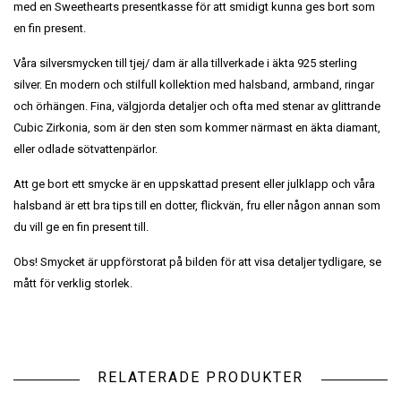
med en Sweethearts presentkasse för att smidigt kunna ges bort som
en fin present.
Våra silversmycken till tjej/ dam är alla tillverkade i äkta 925 sterling
silver. En modern och stilfull kollektion med halsband, armband, ringar
och örhängen. Fina, välgjorda detaljer och ofta med stenar av glittrande
Cubic Zirkonia, som är den sten som kommer närmast en äkta diamant,
eller odlade sötvattenpärlor.
Att ge bort ett smycke är en uppskattad present eller julklapp och våra
halsband är ett bra tips till en dotter, flickvän, fru eller någon annan som
du vill ge en fin present till.
Obs! Smycket är uppförstorat på bilden för att visa detaljer tydligare, se
mått för verklig storlek.
RELATERADE PRODUKTER