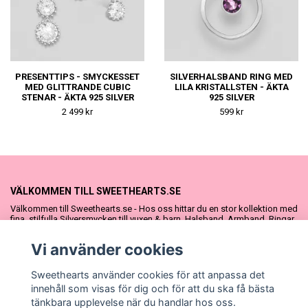
PRESENTTIPS - SMYCKESSET
SILVERHALSBAND RING MED
MED GLITTRANDE CUBIC
LILA KRISTALLSTEN - ÄKTA
STENAR - ÄKTA 925 SILVER
925 SILVER
2 499 kr
599 kr
VÄLKOMMEN TILL SWEETHEARTS.SE
Välkommen till Sweethearts.se - Hos oss hittar du en stor kollektion med
fina, stilfulla Silversmycken till vuxen & barn. Halsband, Armband, Ringar
och Örhängen – alla i äkta 925 silver. Fina som presenter eller att köpa till
sig själv. Vi har även ett stort urval Doppresenter & Babypresenter och
Vi använder cookies
vår söta Sweethearts kolllektion med barnsmycken, tyllkjolar &
hårrosetter.
Sweethearts använder cookies för att anpassa det
innehåll som visas för dig och för att du ska få bästa
tänkbara upplevelse när du handlar hos oss.