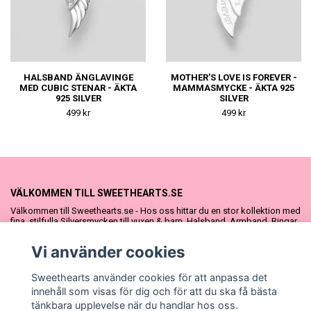
HALSBAND ÄNGLAVINGE
MOTHER'S LOVE IS FOREVER -
MED CUBIC STENAR - ÄKTA
MAMMASMYCKE - ÄKTA 925
925 SILVER
SILVER
499 kr
499 kr
VÄLKOMMEN TILL SWEETHEARTS.SE
Välkommen till Sweethearts.se - Hos oss hittar du en stor kollektion med
fina, stilfulla Silversmycken till vuxen & barn. Halsband, Armband, Ringar
och Örhängen – alla i äkta 925 silver. Fina som presenter eller att köpa till
sig själv. Vi har även ett stort urval Doppresenter & Babypresenter och
Vi använder cookies
vår söta Sweethearts kolllektion med barnsmycken, tyllkjolar &
hårrosetter.
Sweethearts använder cookies för att anpassa det
innehåll som visas för dig och för att du ska få bästa
tänkbara upplevelse när du handlar hos oss.