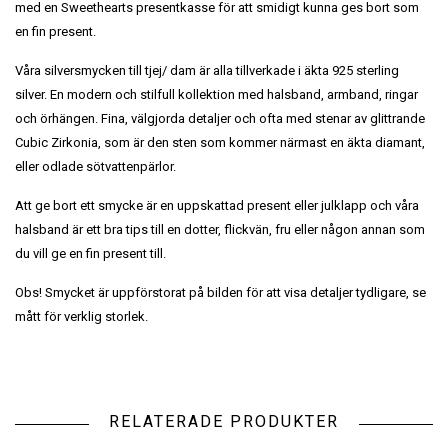
med en Sweethearts presentkasse för att smidigt kunna ges bort som
en fin present.
Våra silversmycken till tjej/ dam är alla tillverkade i äkta 925 sterling
silver. En modern och stilfull kollektion med halsband, armband, ringar
och örhängen. Fina, välgjorda detaljer och ofta med stenar av glittrande
Cubic Zirkonia, som är den sten som kommer närmast en äkta diamant,
eller odlade sötvattenpärlor.
Att ge bort ett smycke är en uppskattad present eller julklapp och våra
halsband är ett bra tips till en dotter, flickvän, fru eller någon annan som
du vill ge en fin present till.
Obs! Smycket är uppförstorat på bilden för att visa detaljer tydligare, se
mått för verklig storlek.
RELATERADE PRODUKTER