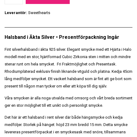
Leverantör:
Sweethearts
Halsband i Äkta Silver • Presentförpackning Ingår
Fint silverhalsband i äkta 925 silver. Elegant smycke med ett Hjärta i Halo
modell med en stor, hjärtformad Cubic Zirkonia sten i mitten och mindre
stenar runt om hela smycket. Fri Fraktmöjlighet och Presentask.
Rhodiumpläterad exklusiv finish liknande vitguld och platina. Kedja 45cm
lång medföljer smycket. Ett vackert halsband som är fint att ge bort som
present till någon man tycker om eller att köpa till dig själv.
Våra smycken är alla noga utvalda med omsorg och vårt breda sortiment
ger en stor möjlighet till ett unikt och personligt smycke.
Det här är ett halsband i rent silver där både hängsmycke och kedja
medföljer. Storlek på hänget: höjd 23 mm bredd 15 mm. Detta smycke
levereras presentförpackat i en smyckesask med snöre, tillsammans