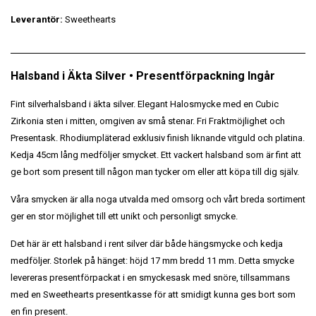
Leverantör:
Sweethearts
Halsband i Äkta Silver • Presentförpackning Ingår
Fint silverhalsband i äkta silver. Elegant Halosmycke med en Cubic
Zirkonia sten i mitten, omgiven av små stenar. Fri Fraktmöjlighet och
Presentask. Rhodiumpläterad exklusiv finish liknande vitguld och platina.
Kedja 45cm lång medföljer smycket. Ett vackert halsband som är fint att
ge bort som present till någon man tycker om eller att köpa till dig själv.
Våra smycken är alla noga utvalda med omsorg och vårt breda sortiment
ger en stor möjlighet till ett unikt och personligt smycke.
Det här är ett halsband i rent silver där både hängsmycke och kedja
medföljer. Storlek på hänget: höjd 17 mm bredd 11 mm. Detta smycke
levereras presentförpackat i en smyckesask med snöre, tillsammans
med en Sweethearts presentkasse för att smidigt kunna ges bort som
en fin present.