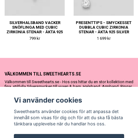
SILVERHALSBAND VACKER
PRESENTTIPS - SMYCKESSET
SNÖFLINGA MED CUBIC
DUBBLA CUBIC ZIRKONIA
ZIRKONIA STENAR - ÄKTA 925
STENAR - ÄKTA 925 SILVER
SILVER
799 kr
1 699 kr
VÄLKOMMEN TILL SWEETHEARTS.SE
Välkommen till Sweethearts.se - Hos oss hittar du en stor kollektion med
fina, stilfulla Silversmycken till vuxen & barn. Halsband, Armband, Ringar
och Örhängen – alla i äkta 925 silver. Fina som presenter eller att köpa till
sig själv. Vi har även ett stort urval Doppresenter & Babypresenter och
Vi använder cookies
vår söta Sweethearts kolllektion med barnsmycken, tyllkjolar &
hårrosetter.
Sweethearts använder cookies för att anpassa det
innehåll som visas för dig och för att du ska få bästa
tänkbara upplevelse när du handlar hos oss.