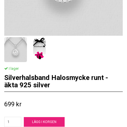
I lager
Silverhalsband Halosmycke runt -
äkta 925 silver
699 kr
LÄGG I KORGEN