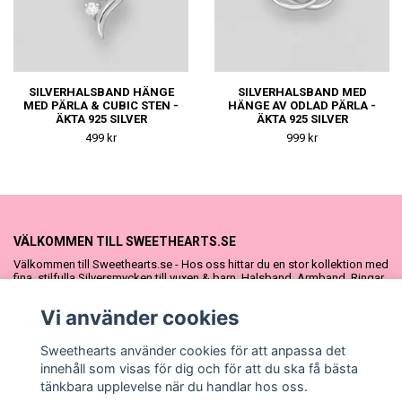
SILVERHALSBAND HÄNGE
SILVERHALSBAND MED
MED PÄRLA & CUBIC STEN -
HÄNGE AV ODLAD PÄRLA -
ÄKTA 925 SILVER
ÄKTA 925 SILVER
499 kr
999 kr
VÄLKOMMEN TILL SWEETHEARTS.SE
Välkommen till Sweethearts.se - Hos oss hittar du en stor kollektion med
fina, stilfulla Silversmycken till vuxen & barn. Halsband, Armband, Ringar
och Örhängen – alla i äkta 925 silver. Fina som presenter eller att köpa till
sig själv. Vi har även ett stort urval Doppresenter & Babypresenter och
Vi använder cookies
vår söta Sweethearts kolllektion med barnsmycken, tyllkjolar &
hårrosetter.
Sweethearts använder cookies för att anpassa det
innehåll som visas för dig och för att du ska få bästa
tänkbara upplevelse när du handlar hos oss.