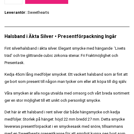
Leverantör:
Sweethearts
Halsband i Äkta Silver • Presentförpackning Ingår
Fint silverhalsband i äkta silver. Elegant smycke med hängande 'Livets
träd' och tre glittrande cubic zirkonia stenar. Fri Fraktmöjlighet och
Presentask.
Kedja 45cm lång medföljer smycket. Ett vackert halsband som är fint att
ge bort som present till någon man tycker om eller att köpa till dig själv.
Våra smycken är alla noga utvalda med omsorg och vårt breda sortiment
ger en stor möjlighet till ett unikt och personligt smycke.
Det här är ett halsband i rent silver där både hängsmycke och kedja
medföljer. Storlek på hänget: höjd 22 mm bredd 27 mm. Detta smycke
levereras presentförpackat i en smyckesask med snöre, tillsammans
med en Sweethearts presentkasse för att smidigt kunna ges bort som