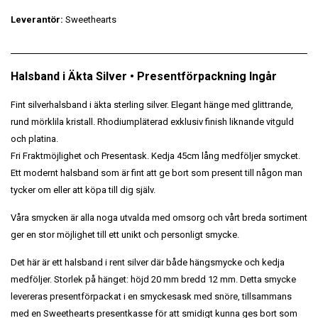
Leverantör:
Sweethearts
Halsband i Äkta Silver • Presentförpackning Ingår
Fint silverhalsband i äkta sterling silver. Elegant hänge med glittrande,
rund mörklila kristall. Rhodiumpläterad exklusiv finish liknande vitguld
och platina.
Fri Fraktmöjlighet och Presentask. Kedja 45cm lång medföljer smycket.
Ett modernt halsband som är fint att ge bort som present till någon man
tycker om eller att köpa till dig själv.
Våra smycken är alla noga utvalda med omsorg och vårt breda sortiment
ger en stor möjlighet till ett unikt och personligt smycke.
Det här är ett halsband i rent silver där både hängsmycke och kedja
medföljer. Storlek på hänget: höjd 20 mm bredd 12 mm. Detta smycke
levereras presentförpackat i en smyckesask med snöre, tillsammans
med en Sweethearts presentkasse för att smidigt kunna ges bort som