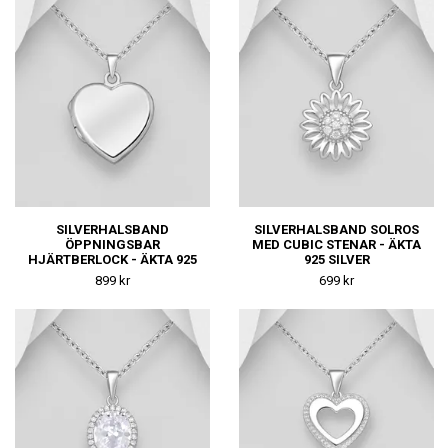
SILVERHALSBAND
SILVERHALSBAND SOLROS
ÖPPNINGSBAR
MED CUBIC STENAR - ÄKTA
HJÄRTBERLOCK - ÄKTA 925
925 SILVER
SILVER
899 kr
699 kr