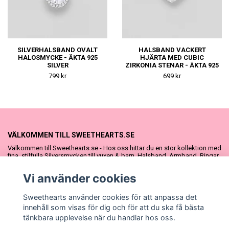
SILVERHALSBAND OVALT
HALSBAND VACKERT
HALOSMYCKE - ÄKTA 925
HJÄRTA MED CUBIC
SILVER
ZIRKONIA STENAR - ÄKTA 925
SILVER
799 kr
699 kr
VÄLKOMMEN TILL SWEETHEARTS.SE
Välkommen till Sweethearts.se - Hos oss hittar du en stor kollektion med
fina, stilfulla Silversmycken till vuxen & barn. Halsband, Armband, Ringar
och Örhängen – alla i äkta 925 silver. Fina som presenter eller att köpa till
sig själv. Vi har även ett stort urval Doppresenter & Babypresenter och
Vi använder cookies
vår söta Sweethearts kolllektion med barnsmycken, tyllkjolar &
hårrosetter.
Sweethearts använder cookies för att anpassa det
innehåll som visas för dig och för att du ska få bästa
tänkbara upplevelse när du handlar hos oss.