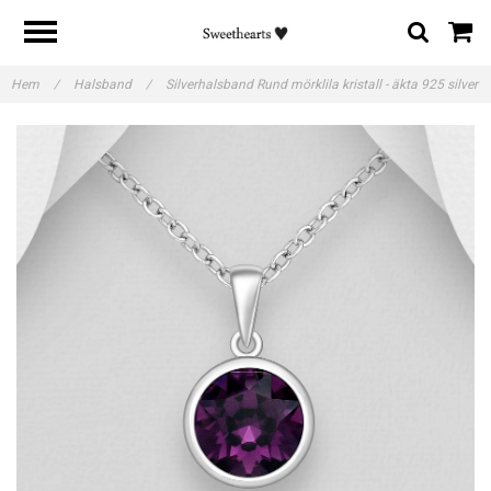
Hem
/
Halsband
/
Silverhalsband Rund mörklila kristall - äkta 925 silver