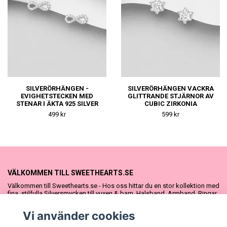
SILVERÖRHÄNGEN -
SILVERÖRHÄNGEN VACKRA
EVIGHETSTECKEN MED
GLITTRANDE STJÄRNOR AV
STENAR I ÄKTA 925 SILVER
CUBIC ZIRKONIA
499 kr
599 kr
VÄLKOMMEN TILL SWEETHEARTS.SE
Välkommen till Sweethearts.se - Hos oss hittar du en stor kollektion med
fina, stilfulla Silversmycken till vuxen & barn. Halsband, Armband, Ringar
och Örhängen – alla i äkta 925 silver. Fina som presenter eller att köpa till
sig själv. Vi har även ett stort urval Doppresenter & Babypresenter och
Vi använder cookies
vår söta Sweethearts kolllektion med barnsmycken, tyllkjolar &
hårrosetter.