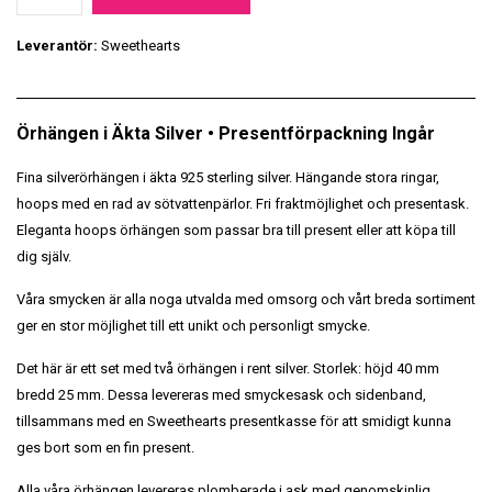
Leverantör:
Sweethearts
Örhängen i Äkta Silver • Presentförpackning Ingår
Fina silverörhängen i äkta 925 sterling silver. Hängande stora ringar,
hoops med en rad av sötvattenpärlor. Fri fraktmöjlighet och presentask.
Eleganta hoops örhängen som passar bra till present eller att köpa till
dig själv.
Våra smycken är alla noga utvalda med omsorg och vårt breda sortiment
ger en stor möjlighet till ett unikt och personligt smycke.
Det här är ett set med två örhängen i rent silver. Storlek: höjd 40 mm
bredd 25 mm. Dessa levereras med smyckesask och sidenband,
tillsammans med en Sweethearts presentkasse för att smidigt kunna
ges bort som en fin present.
Alla våra örhängen levereras plomberade i ask med genomskinlig