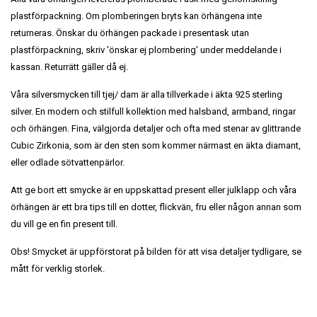
plastförpackning. Om plomberingen bryts kan örhängena inte
returneras. Önskar du örhängen packade i presentask utan
plastförpackning, skriv 'önskar ej plombering' under meddelande i
kassan. Returrätt gäller då ej.
Våra silversmycken till tjej/ dam är alla tillverkade i äkta 925 sterling
silver. En modern och stilfull kollektion med halsband, armband, ringar
och örhängen. Fina, välgjorda detaljer och ofta med stenar av glittrande
Cubic Zirkonia, som är den sten som kommer närmast en äkta diamant,
eller odlade sötvattenpärlor.
Att ge bort ett smycke är en uppskattad present eller julklapp och våra
örhängen är ett bra tips till en dotter, flickvän, fru eller någon annan som
du vill ge en fin present till.
Obs! Smycket är uppförstorat på bilden för att visa detaljer tydligare, se
mått för verklig storlek.