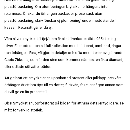
plastförpackning. Om plomberingen bryts kan örhängena inte
returneras. Önskar du örhängen packade i presentask utan
plastförpackning, skriv 'önskar ej plombering' under meddelande i
kassan. Returrätt gäller då ej.
Våra silversmycken till tjej/ dam är alla tillverkade i äkta 925 sterling
silver. En modern och stilfull kollektion med halsband, armband, ringar
och örhängen. Fina, välgjorda detaljer och ofta med stenar av glittrande
Cubic Zirkonia, som är den sten som kommer närmast en äkta diamant,
eller odlade sötvattenpärlor.
Att ge bort ett smycke är en uppskattad present eller julklapp och våra
örhängen är ett bra tips till en dotter, flickvän, fru eller någon annan som
du vill ge en fin present till.
Obs! Smycket är uppförstorat på bilden för att visa detaljer tydligare, se
mått för verklig storlek.