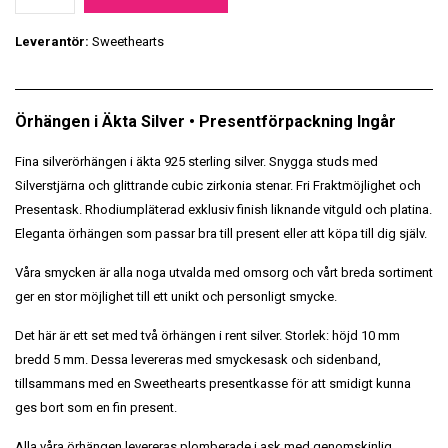
Leverantör:
Sweethearts
Örhängen i Äkta Silver • Presentförpackning Ingår
Fina silverörhängen i äkta 925 sterling silver. Snygga studs med
Silverstjärna och glittrande cubic zirkonia stenar. Fri Fraktmöjlighet och
Presentask. Rhodiumpläterad exklusiv finish liknande vitguld och platina.
Eleganta örhängen som passar bra till present eller att köpa till dig själv.
Våra smycken är alla noga utvalda med omsorg och vårt breda sortiment
ger en stor möjlighet till ett unikt och personligt smycke.
Det här är ett set med två örhängen i rent silver. Storlek: höjd 10 mm
bredd 5 mm. Dessa levereras med smyckesask och sidenband,
tillsammans med en Sweethearts presentkasse för att smidigt kunna
ges bort som en fin present.
Alla våra örhängen levereras plomberade i ask med genomskinlig