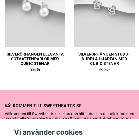
SILVERÖRHÄNGEN ELEGANTA
SILVERÖRHÄNGEN STUDS -
SÖTVATTENPÄRLOR MED
DUBBLA HJÄRTAN MED
CUBIC STENAR
CUBIC STENAR
999 kr
599 kr
VÄLKOMMEN TILL SWEETHEARTS.SE
Välkommen till Sweethearts.se - Hos oss hittar du en stor kollektion med
fina, stilfulla Silversmycken till vuxen & barn. Halsband, Armband, Ringar
och Örhängen – alla i äkta 925 silver. Fina som presenter eller att köpa till
sig själv. Vi har även ett stort urval Doppresenter & Babypresenter och
Vi använder cookies
vår söta Sweethearts kolllektion med barnsmycken, tyllkjolar &
hårrosetter.