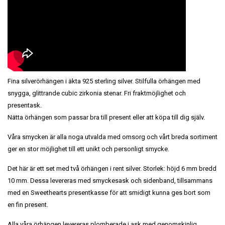
Fina silverörhängen i äkta 925 sterling silver. Stilfulla örhängen med
snygga, glittrande cubic zirkonia stenar. Fri fraktmöjlighet och
presentask.
Nätta örhängen som passar bra till present eller att köpa till dig själv.
Våra smycken är alla noga utvalda med omsorg och vårt breda sortiment
ger en stor möjlighet till ett unikt och personligt smycke.
Det här är ett set med två örhängen i rent silver. Storlek: höjd 6 mm bredd
10 mm. Dessa levereras med smyckesask och sidenband, tillsammans
med en Sweethearts presentkasse för att smidigt kunna ges bort som
en fin present.
Alla våra örhängen levereras plomberade i ask med genomskinlig