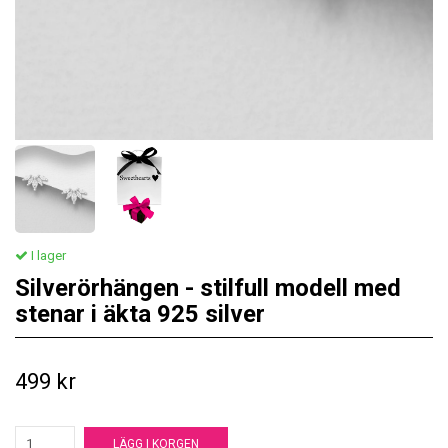
I lager
Silverörhängen - stilfull modell med
stenar i äkta 925 silver
499 kr
LÄGG I KORGEN