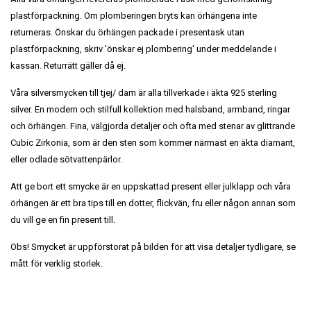
plastförpackning. Om plomberingen bryts kan örhängena inte
returneras. Önskar du örhängen packade i presentask utan
plastförpackning, skriv 'önskar ej plombering' under meddelande i
kassan. Returrätt gäller då ej.
Våra silversmycken till tjej/ dam är alla tillverkade i äkta 925 sterling
silver. En modern och stilfull kollektion med halsband, armband, ringar
och örhängen. Fina, välgjorda detaljer och ofta med stenar av glittrande
Cubic Zirkonia, som är den sten som kommer närmast en äkta diamant,
eller odlade sötvattenpärlor.
Att ge bort ett smycke är en uppskattad present eller julklapp och våra
örhängen är ett bra tips till en dotter, flickvän, fru eller någon annan som
du vill ge en fin present till.
Obs! Smycket är uppförstorat på bilden för att visa detaljer tydligare, se
mått för verklig storlek.