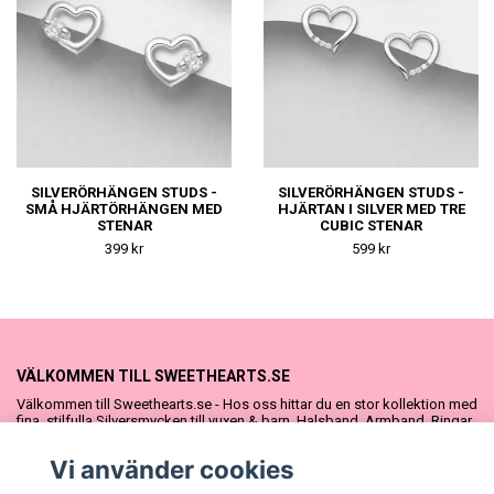
SILVERÖRHÄNGEN STUDS -
SILVERÖRHÄNGEN STUDS -
SMÅ HJÄRTÖRHÄNGEN MED
HJÄRTAN I SILVER MED TRE
STENAR
CUBIC STENAR
399 kr
599 kr
VÄLKOMMEN TILL SWEETHEARTS.SE
Välkommen till Sweethearts.se - Hos oss hittar du en stor kollektion med
fina, stilfulla Silversmycken till vuxen & barn. Halsband, Armband, Ringar
och Örhängen – alla i äkta 925 silver. Fina som presenter eller att köpa till
sig själv. Vi har även ett stort urval Doppresenter & Babypresenter och
Vi använder cookies
vår söta Sweethearts kolllektion med barnsmycken, tyllkjolar &
hårrosetter.