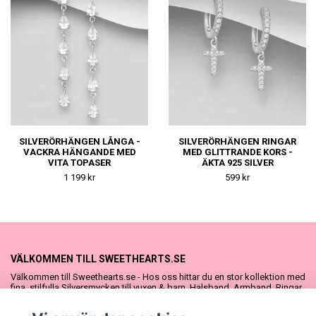
SILVERÖRHÄNGEN LÅNGA -
SILVERÖRHÄNGEN RINGAR
VACKRA HÄNGANDE MED
MED GLITTRANDE KORS -
VITA TOPASER
ÄKTA 925 SILVER
1 199 kr
599 kr
VÄLKOMMEN TILL SWEETHEARTS.SE
Välkommen till Sweethearts.se - Hos oss hittar du en stor kollektion med
fina, stilfulla Silversmycken till vuxen & barn. Halsband, Armband, Ringar
och Örhängen – alla i äkta 925 silver. Fina som presenter eller att köpa till
sig själv. Vi har även ett stort urval Doppresenter & Babypresenter och