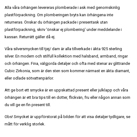
Alla våra örhängen levereras plomberade i ask med genomskinlig
plastförpackning. Om plomberingen bryts kan örhängena inte
returneras. Önskar du örhängen packade i presentask utan
plastförpackning, skriv 'önskar ej plombering' under meddelande i
kassan. Returrätt gäller då ej.
Våra silversmycken till tjej/ dam är alla tillverkade i äkta 925 sterling
silver. En modern och stilfull kollektion med halsband, armband, ringar
och örhängen. Fina, välgjorda detaljer och ofta med stenar av glittrande
Cubic Zirkonia, som är den sten som kommer närmast en äkta diamant,
eller odlade sötvattenpärlor.
Att ge bort ett smycke är en uppskattad present eller julklapp och våra
örhängen är ett bra tips till en dotter, flickvän, fru eller någon annan som
du vill ge en fin present till.
Obs! Smycket är uppförstorat på bilden för att visa detaljer tydligare, se
mått för verklig storlek.