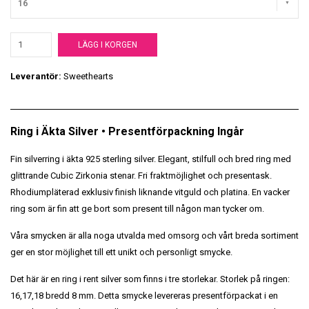
16
LÄGG I KORGEN
Leverantör:
Sweethearts
Ring i Äkta Silver • Presentförpackning Ingår
Fin silverring i äkta 925 sterling silver. Elegant, stilfull och bred ring med
glittrande Cubic Zirkonia stenar. Fri fraktmöjlighet och presentask.
Rhodiumpläterad exklusiv finish liknande vitguld och platina. En vacker
ring som är fin att ge bort som present till någon man tycker om.
Våra smycken är alla noga utvalda med omsorg och vårt breda sortiment
ger en stor möjlighet till ett unikt och personligt smycke.
Det här är en ring i rent silver som finns i tre storlekar. Storlek på ringen:
16,17,18 bredd 8 mm. Detta smycke levereras presentförpackat i en