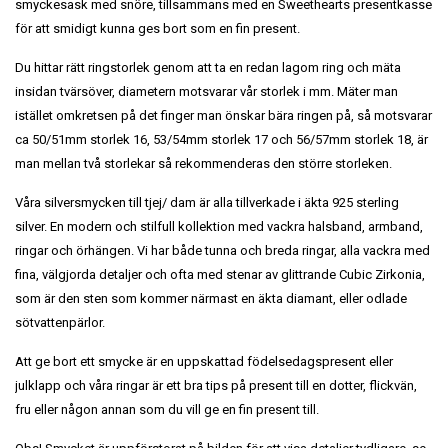
smyckesask med snöre, tillsammans med en Sweethearts presentkasse
för att smidigt kunna ges bort som en fin present.
Du hittar rätt ringstorlek genom att ta en redan lagom ring och mäta
insidan tvärsöver, diametern motsvarar vår storlek i mm. Mäter man
istället omkretsen på det finger man önskar bära ringen på, så motsvarar
ca 50/51mm storlek 16, 53/54mm storlek 17 och 56/57mm storlek 18, är
man mellan två storlekar så rekommenderas den större storleken.
Våra silversmycken till tjej/ dam är alla tillverkade i äkta 925 sterling
silver. En modern och stilfull kollektion med vackra halsband, armband,
ringar och örhängen. Vi har både tunna och breda ringar, alla vackra med
fina, välgjorda detaljer och ofta med stenar av glittrande Cubic Zirkonia,
som är den sten som kommer närmast en äkta diamant, eller odlade
sötvattenpärlor.
Att ge bort ett smycke är en uppskattad födelsedagspresent eller
julklapp och våra ringar är ett bra tips på present till en dotter, flickvän,
fru eller någon annan som du vill ge en fin present till.