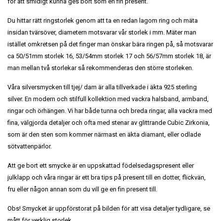
för att smidigt kunna ges bort som en fin present.
Du hittar rätt ringstorlek genom att ta en redan lagom ring och mäta
insidan tvärsöver, diametern motsvarar vår storlek i mm. Mäter man
istället omkretsen på det finger man önskar bära ringen på, så motsvarar
ca 50/51mm storlek 16, 53/54mm storlek 17 och 56/57mm storlek 18, är
man mellan två storlekar så rekommenderas den större storleken.
Våra silversmycken till tjej/ dam är alla tillverkade i äkta 925 sterling
silver. En modern och stilfull kollektion med vackra halsband, armband,
ringar och örhängen. Vi har både tunna och breda ringar, alla vackra med
fina, välgjorda detaljer och ofta med stenar av glittrande Cubic Zirkonia,
som är den sten som kommer närmast en äkta diamant, eller odlade
sötvattenpärlor.
Att ge bort ett smycke är en uppskattad födelsedagspresent eller
julklapp och våra ringar är ett bra tips på present till en dotter, flickvän,
fru eller någon annan som du vill ge en fin present till.
Obs! Smycket är uppförstorat på bilden för att visa detaljer tydligare, se
mått för verklig storlek.