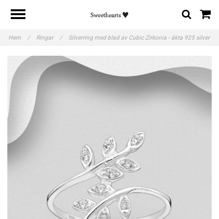
Hem
/
Ringar
/
Silverring med blad av Cubic Zirkonia - äkta 925 silver