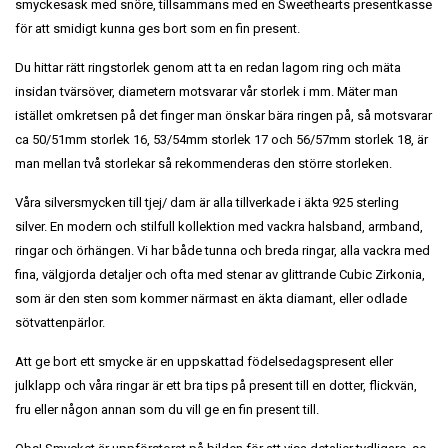
smyckesask med snöre, tillsammans med en Sweethearts presentkasse
för att smidigt kunna ges bort som en fin present.
Du hittar rätt ringstorlek genom att ta en redan lagom ring och mäta
insidan tvärsöver, diametern motsvarar vår storlek i mm. Mäter man
istället omkretsen på det finger man önskar bära ringen på, så motsvarar
ca 50/51mm storlek 16, 53/54mm storlek 17 och 56/57mm storlek 18, är
man mellan två storlekar så rekommenderas den större storleken.
Våra silversmycken till tjej/ dam är alla tillverkade i äkta 925 sterling
silver. En modern och stilfull kollektion med vackra halsband, armband,
ringar och örhängen. Vi har både tunna och breda ringar, alla vackra med
fina, välgjorda detaljer och ofta med stenar av glittrande Cubic Zirkonia,
som är den sten som kommer närmast en äkta diamant, eller odlade
sötvattenpärlor.
Att ge bort ett smycke är en uppskattad födelsedagspresent eller
julklapp och våra ringar är ett bra tips på present till en dotter, flickvän,
fru eller någon annan som du vill ge en fin present till.