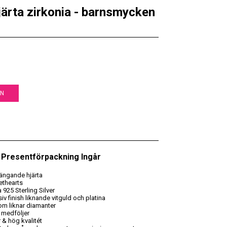
ärta zirkonia - barnsmycken
EN
 • Presentförpackning Ingår
ängande hjärta
ethearts
 925 Sterling Silver
v finish liknande vitguld och platina
om liknar diamanter
 medföljer
 & hög kvalitét