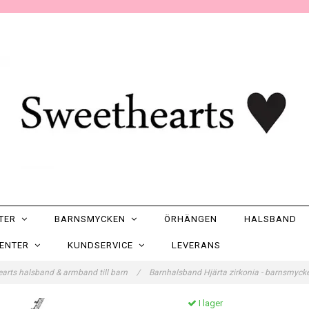
NTER
BARNSMYCKEN
ÖRHÄNGEN
HALSBAND
SENTER
KUNDSERVICE
LEVERANS
arts halsband & armband till barn
/
Barnhalsband Hjärta zirkonia - barnsmycken
I lager