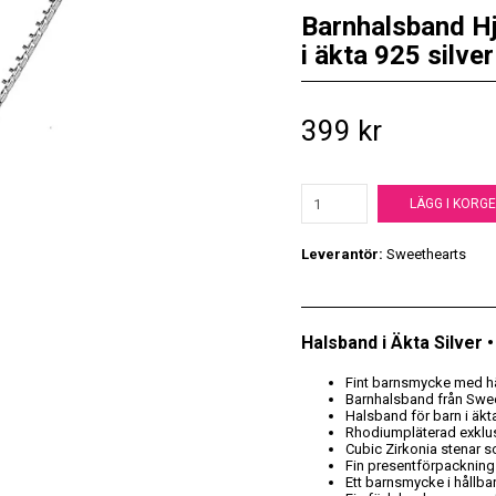
Barnhalsband Hj
i äkta 925 silver
399 kr
LÄGG I KORG
Leverantör:
Sweethearts
Halsband i Äkta Silver
Fint barnsmycke med h
Barnhalsband från Swe
Halsband för barn i äkta
Rhodiumpläterad exklusi
Cubic Zirkonia stenar s
Fin presentförpackning
Ett barnsmycke i hållbar