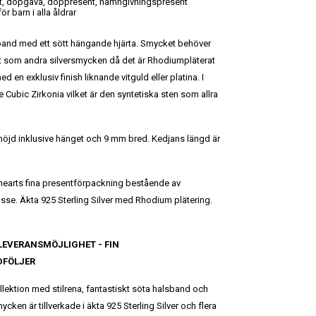
t, dopgåva, doppresent, namngivningspresent
ör barn i alla åldrar
sband med ett sött hängande hjärta. Smycket behöver
gat som andra silversmycken då det är Rhodiumpläterat
ed en exklusiv finish liknande vitguld eller platina. I
 Cubic Zirkonia vilket är den syntetiska sten som allra
 höjd inklusive hänget och 9 mm bred. Kedjans längd är
earts fina presentförpackning bestående av
se. Äkta 925 Sterling Silver med Rhodium plätering.
 LEVERANSMÖJLIGHET
- FIN
DFÖLJER
lektion med stilrena, fantastiskt söta halsband och
ken är tillverkade i äkta 925 Sterling Silver och flera