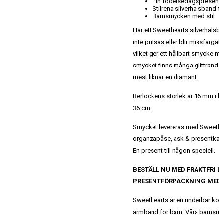
Fin födelsedagspresen
Stilrena silverhalsband f
Barnsmycken med stil
Här ett Sweethearts silverhal
inte putsas eller blir missfär
vilket ger ett hållbart smycke m
smycket finns många glittrande
mest liknar en diamant.
Berlockens storlek är 16 mm i
36 cm.
Smycket levereras med Sweeth
organzapåse, ask & presentkas
En present till någon speciell.
BESTÄLL NU MED FRAKTFRI
PRESENTFÖRPACKNING ME
Sweethearts är en underbar kol
armband för barn. Våra barnsmyc