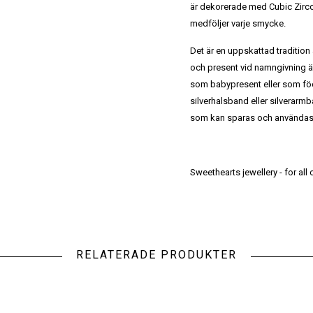
är dekorerade med Cubic Zircon
medföljer varje smycke.
Det är en uppskattad tradition
och present vid namngivning är 
som babypresent eller som föd
silverhalsband eller silverarmb
som kan sparas och användas när
Sweethearts jewellery - for all
RELATERADE PRODUKTER