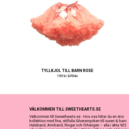
TYLLKJOL TILL BARN ROSE
199 kr
379 kr
VÄLKOMMEN TILL SWEETHEARTS.SE
Välkommen till Sweethearts.se - Hos oss hittar du en stor
kollektion med fina, stilfulla Silversmycken till vuxen & barn.
Halsband, Armband, Ringar och Örhängen – alla i äkta 925