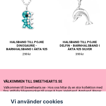
HALSBAND TILL POJKE
HALSBAND TILL POJKE
DINOSAURIE -
DELFIN - BARNHALSBAND I
BARNHALSBAND I ÄKTA 925
ÄKTA 925 SILVER
SILVER
299 kr
399 kr
VÄLKOMMEN TILL SWEETHEARTS.SE
Välkommen till Sweethearts.se - Hos oss hittar du en stor kollektion med
fina, stilfulla Silversmycken till vuxen & barn. Halsband, Armband, Ringar
och Örhängen – alla i äkta 925 silver. Fina som presenter eller att köpa till
sig själv. Vi har även ett stort urval Doppresenter & Babypresenter och
Vi använder cookies
vår söta Sweethearts kolllektion med barnsmycken, tyllkjolar &
hårrosetter.