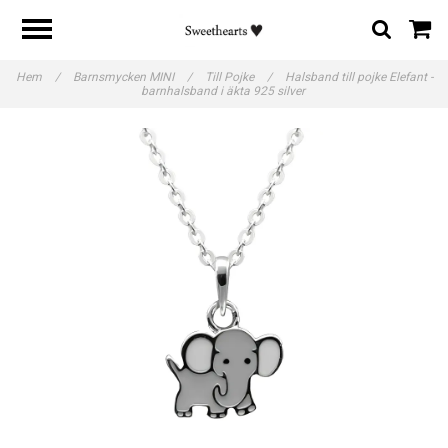
Hem
/
Barnsmycken MINI
/
Till Pojke
/
Halsband till pojke Elefant -
barnhalsband i äkta 925 silver