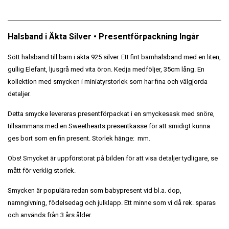
Halsband i Äkta Silver • Presentförpackning Ingår
Sött halsband till barn i äkta 925 silver. Ett fint barnhalsband med en liten,
gullig Elefant, ljusgrå med vita öron. Kedja medföljer, 35cm lång. En
kollektion med smycken i miniatyrstorlek som har fina och välgjorda
detaljer.
Detta smycke levereras presentförpackat i en smyckesask med snöre,
tillsammans med en Sweethearts presentkasse för att smidigt kunna
ges bort som en fin present. Storlek hänge: mm.
Obs! Smycket är uppförstorat på bilden för att visa detaljer tydligare, se
mått för verklig storlek.
Smycken är populära redan som babypresent vid bl.a. dop,
namngivning, födelsedag och julklapp. Ett minne som vi då rek. sparas
och används från 3 års ålder.