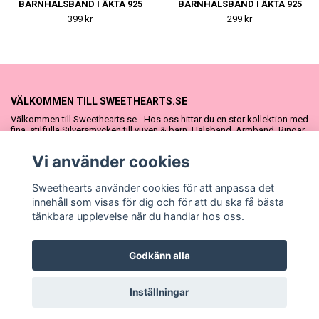
BARNHALSBAND I ÄKTA 925
BARNHALSBAND I ÄKTA 925
SILVER
SILVER
399 kr
299 kr
VÄLKOMMEN TILL SWEETHEARTS.SE
Välkommen till Sweethearts.se - Hos oss hittar du en stor kollektion med
fina, stilfulla Silversmycken till vuxen & barn. Halsband, Armband, Ringar
och Örhängen – alla i äkta 925 silver. Fina som presenter eller att köpa till
sig själv. Vi har även ett stort urval Doppresenter & Babypresenter och
Vi använder cookies
vår söta Sweethearts kolllektion med barnsmycken, tyllkjolar &
hårrosetter.
Sweethearts använder cookies för att anpassa det
innehåll som visas för dig och för att du ska få bästa
tänkbara upplevelse när du handlar hos oss.
Godkänn alla
© Copyright Sweethearts.se
Inställningar
Powered by Quickbutik