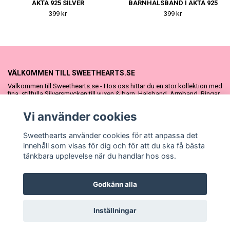
ÄKTA 925 SILVER
BARNHALSBAND I ÄKTA 925
SILVER
399 kr
399 kr
VÄLKOMMEN TILL SWEETHEARTS.SE
Välkommen till Sweethearts.se - Hos oss hittar du en stor kollektion med
fina, stilfulla Silversmycken till vuxen & barn. Halsband, Armband, Ringar
och Örhängen – alla i äkta 925 silver. Fina som presenter eller att köpa till
sig själv. Vi har även ett stort urval Doppresenter & Babypresenter och
Vi använder cookies
vår söta Sweethearts kolllektion med barnsmycken, tyllkjolar &
hårrosetter.
Sweethearts använder cookies för att anpassa det
innehåll som visas för dig och för att du ska få bästa
tänkbara upplevelse när du handlar hos oss.
Godkänn alla
© Copyright Sweethearts.se
Inställningar
Powered by Quickbutik