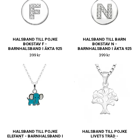
HALSBAND TILL POJKE
HALSBAND TILL BARN
BOKSTAV F -
BOKSTAV N -
BARNHALSBAND I ÄKTA 925
BARNHALSBAND I ÄKTA 925
SILVER
SILVER
399 kr
399 kr
HALSBAND TILL POJKE
HALSBAND TILL POJKE
ELEFANT - BARNHALSBAND I
LIVETS TRÄD -