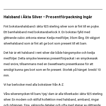
Halsband i Äkta Silver • Presentförpackning Ingår
Fint bokstavshalsband i äkta 925 sterling silver som är fint till en pojke.
Ett barnhalsband med bokstavsberlock X. En bokstav fylld med
glittrande cubic zirkonia stenar. Kedja medföljer, 35cm lång. Ett välgjort
silverhalsband som är fint att ge bort som present till ett barn.
Det här är ett halsband i rent silver där både hängsmycke och kedja
medföljer. Detta smycke levereras presentförpackat i en smyckesask
med snöre, tillsammans med en Sweethearts presentkasse för att
smidigt kunna ges bort som en fin present. Storlek på hänget: bredd 10
mm.
Vi har berlocker med alla bokstäver från A-Z.
Våra silversmycken till barn/ tjej/ dam är alla tillverkade i äkta 925 sterling
silver. En modern och stilfull kollektion med halsband, armband, ringar
och örhängen. Fina, välgjorda detaljer och ofta med stenar av glittrande