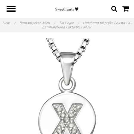
Hem
/
Barnsmycken MINI
/
Till Pojke
/
Halsband till pojke Bokstav X -
barnhalsband i äkta 925 silver