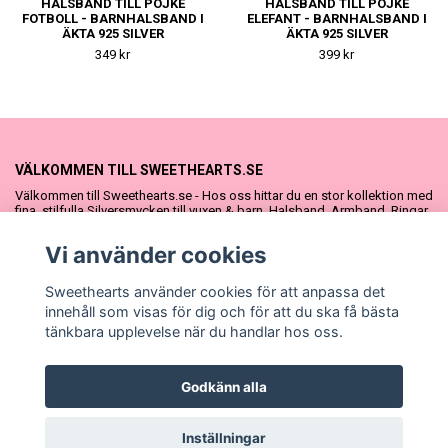
HALSBAND TILL POJKE
HALSBAND TILL POJKE
FOTBOLL - BARNHALSBAND I
ELEFANT - BARNHALSBAND I
ÄKTA 925 SILVER
ÄKTA 925 SILVER
349 kr
399 kr
VÄLKOMMEN TILL SWEETHEARTS.SE
Välkommen till Sweethearts.se - Hos oss hittar du en stor kollektion med
fina, stilfulla Silversmycken till vuxen & barn. Halsband, Armband, Ringar
och Örhängen – alla i äkta 925 silver. Fina som presenter eller att köpa till
sig själv. Vi har även ett stort urval Doppresenter & Babypresenter och
Vi använder cookies
vår söta Sweethearts kolllektion med barnsmycken, tyllkjolar &
hårrosetter.
Sweethearts använder cookies för att anpassa det
innehåll som visas för dig och för att du ska få bästa
tänkbara upplevelse när du handlar hos oss.
Godkänn alla
© Copyright Sweethearts.se
Inställningar