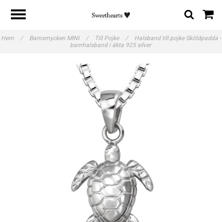
Hem
/
Barnsmycken MINI
/
Till Pojke
/
Halsband till pojke Sköldpadda -
barnhalsband i äkta 925 silver