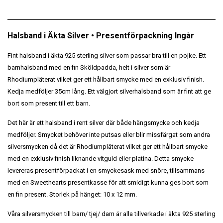
Halsband i Äkta Silver • Presentförpackning Ingår
Fint halsband i äkta 925 sterling silver som passar bra till en pojke. Ett
barnhalsband med en fin Sköldpadda, helt i silver som är
Rhodiumpläterat vilket ger ett hållbart smycke med en exklusiv finish.
Kedja medföljer 35cm lång. Ett välgjort silverhalsband som är fint att ge
bort som present till ett barn.
Det här är ett halsband i rent silver där både hängsmycke och kedja
medföljer. Smycket behöver inte putsas eller blir missfärgat som andra
silversmycken då det är Rhodiumpläterat vilket ger ett hållbart smycke
med en exklusiv finish liknande vitguld eller platina. Detta smycke
levereras presentförpackat i en smyckesask med snöre, tillsammans
med en Sweethearts presentkasse för att smidigt kunna ges bort som
en fin present.
Storlek på hänget: 10 x 12 mm.
Våra silversmycken till barn/ tjej/ dam är alla tillverkade i äkta 925 sterling