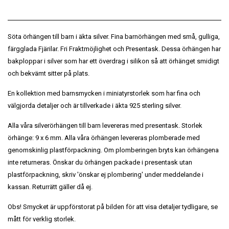
Söta örhängen till barn i äkta silver. Fina barnörhängen med små, gulliga,
färgglada Fjärilar. Fri Fraktmöjlighet och Presentask. Dessa örhängen har
bakploppar i silver som har ett överdrag i silikon så att örhänget smidigt
och bekvämt sitter på plats.
En kollektion med barnsmycken i miniatyrstorlek som har fina och
välgjorda detaljer och är tillverkade i äkta 925 sterling silver.
Alla våra silverörhängen till barn levereras med presentask. Storlek
örhänge: 9 x 6 mm. Alla våra örhängen levereras plomberade med
genomskinlig plastförpackning. Om plomberingen bryts kan örhängena
inte returneras. Önskar du örhängen packade i presentask utan
plastförpackning, skriv 'önskar ej plombering' under meddelande i
kassan. Returrätt gäller då ej.
Obs! Smycket är uppförstorat på bilden för att visa detaljer tydligare, se
mått för verklig storlek.