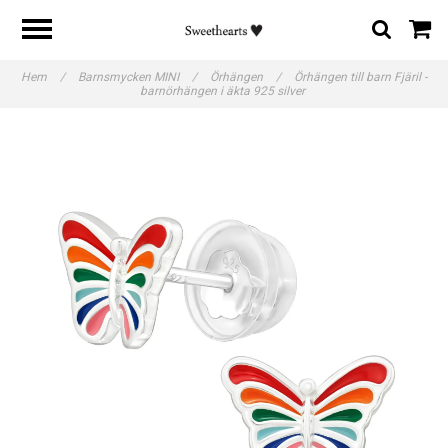
Hem
/
Barnsmycken MINI
/
Örhängen
/
Örhängen till barn Fjäril -
barnörhängen i äkta 925 silver