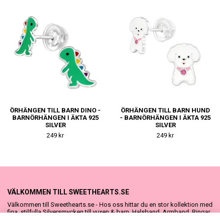
ÖRHÄNGEN TILL BARN DINO -
ÖRHÄNGEN TILL BARN HUND
BARNÖRHÄNGEN I ÄKTA 925
- BARNÖRHÄNGEN I ÄKTA 925
SILVER
SILVER
249 kr
249 kr
VÄLKOMMEN TILL SWEETHEARTS.SE
Välkommen till Sweethearts.se - Hos oss hittar du en stor kollektion med
fina, stilfulla Silversmycken till vuxen & barn. Halsband, Armband, Ringar
och Örhängen – alla i äkta 925 silver. Fina som presenter eller att köpa till