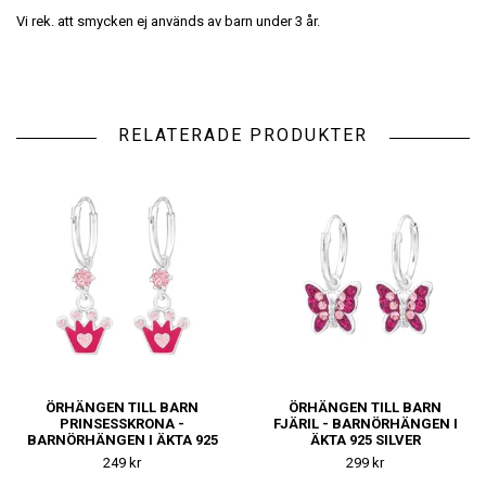
Vi rek. att smycken ej används av barn under 3 år.
RELATERADE PRODUKTER
ÖRHÄNGEN TILL BARN
ÖRHÄNGEN TILL BARN
PRINSESSKRONA -
FJÄRIL - BARNÖRHÄNGEN I
BARNÖRHÄNGEN I ÄKTA 925
ÄKTA 925 SILVER
SILVER
249 kr
299 kr