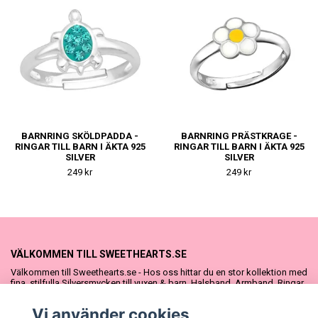
BARNRING SKÖLDPADDA -
BARNRING PRÄSTKRAGE -
RINGAR TILL BARN I ÄKTA 925
RINGAR TILL BARN I ÄKTA 925
SILVER
SILVER
249 kr
249 kr
VÄLKOMMEN TILL SWEETHEARTS.SE
Välkommen till Sweethearts.se - Hos oss hittar du en stor kollektion med
fina, stilfulla Silversmycken till vuxen & barn. Halsband, Armband, Ringar
och Örhängen – alla i äkta 925 silver. Fina som presenter eller att köpa till
sig själv. Vi har även ett stort urval Doppresenter & Babypresenter och
Vi använder cookies
vår söta Sweethearts kolllektion med barnsmycken, tyllkjolar &