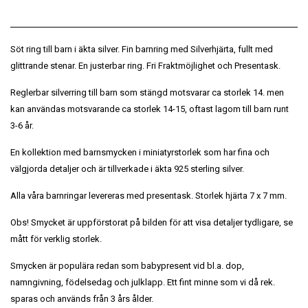
Söt ring till barn i äkta silver. Fin barnring med Silverhjärta, fullt med
glittrande stenar. En justerbar ring. Fri Fraktmöjlighet och Presentask.
Reglerbar silverring till barn som stängd motsvarar ca storlek 14. men
kan användas motsvarande ca storlek 14-15, oftast lagom till barn runt
3-6 år.
En kollektion med barnsmycken i miniatyrstorlek som har fina och
välgjorda detaljer och är tillverkade i äkta 925 sterling silver.
Alla våra barnringar levereras med presentask. Storlek hjärta 7 x 7 mm.
Obs! Smycket är uppförstorat på bilden för att visa detaljer tydligare, se
mått för verklig storlek.
Smycken är populära redan som babypresent vid bl.a. dop,
namngivning, födelsedag och julklapp. Ett fint minne som vi då rek.
sparas och används från 3 års ålder.