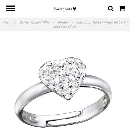
Hem
/
Barnsmycken MINI
/
Ringar
/
Barnring Hjärta - ringar till barn i
äkta 925 silver