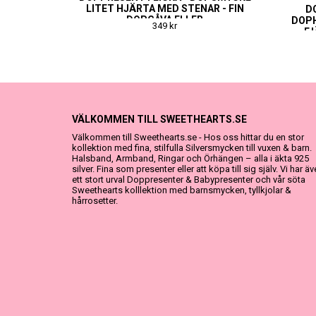
LITET HJÄRTA MED STENAR - FIN
D
DOPGÅVA ELLER
DOPH
349 kr
NAMNGIVNINGSPRESENT
FJ
VÄLKOMMEN TILL SWEETHEARTS.SE
Välkommen till Sweethearts.se - Hos oss hittar du en stor
kollektion med fina, stilfulla Silversmycken till vuxen & barn.
Halsband, Armband, Ringar och Örhängen – alla i äkta 925
silver. Fina som presenter eller att köpa till sig själv. Vi har ä
ett stort urval Doppresenter & Babypresenter och vår söta
Sweethearts kolllektion med barnsmycken, tyllkjolar &
hårrosetter.