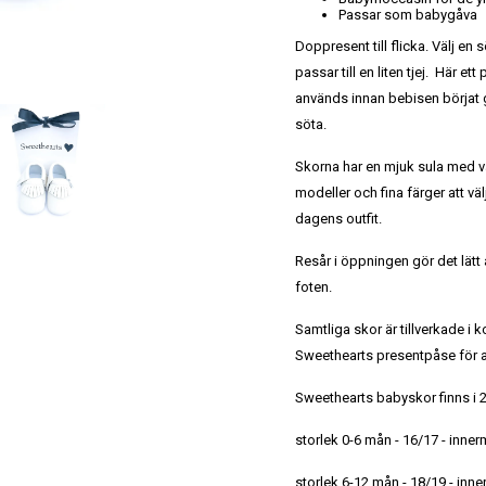
Passar som babygåva
Doppresent till flicka. Välj e
passar till en liten tjej. Här 
används innan bebisen börjat 
söta.
Skorna har en mjuk sula med vå
modeller och fina färger att väl
dagens outfit.
Resår i öppningen gör det lätt 
foten.
Samtliga skor är tillverkade i 
Sweethearts presentpåse för at
Sweethearts babyskor finns i 2
storlek 0-6 mån - 16/17 - inne
storlek 6-12 mån - 18/19 - inn