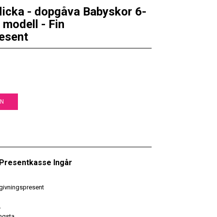
flicka - dopgåva Babyskor 6-
 modell - Fin
esent
EN
• Presentkasse Ingår
givningspresent
r
ngsta