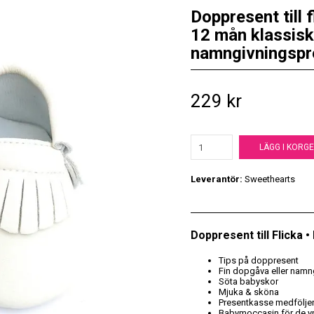
Doppresent till 
12 mån klassisk
namngivningspr
229 kr
LÄGG I KORG
Leverantör:
Sweethearts
Doppresent till Flicka 
Tips på doppresent
Fin dopgåva eller namn
Söta babyskor
Mjuka & sköna
Presentkasse medfölje
Babymoccasin för de y