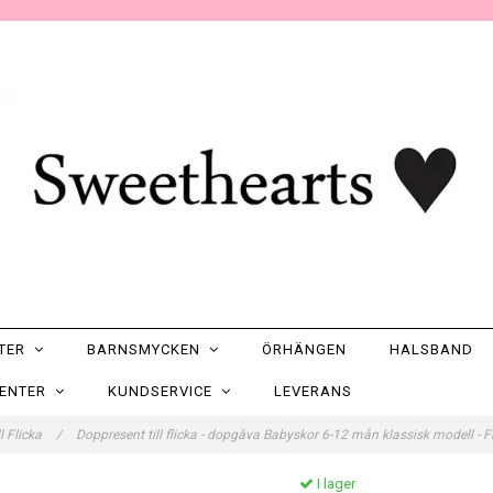
NTER
BARNSMYCKEN
ÖRHÄNGEN
HALSBAND
SENTER
KUNDSERVICE
LEVERANS
l Flicka
/
Doppresent till flicka - dopgåva Babyskor 6-12 mån klassisk modell -
I lager