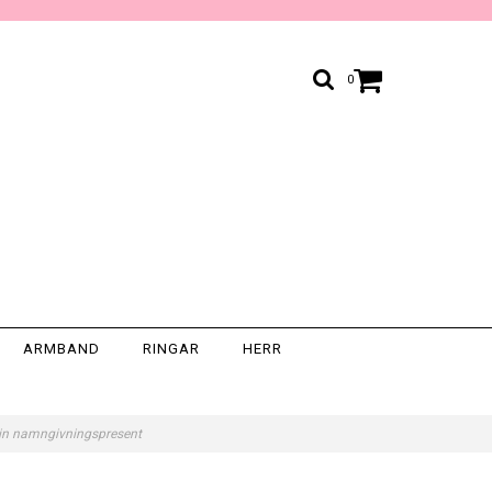
0
ARMBAND
RINGAR
HERR
 Fin namngivningspresent