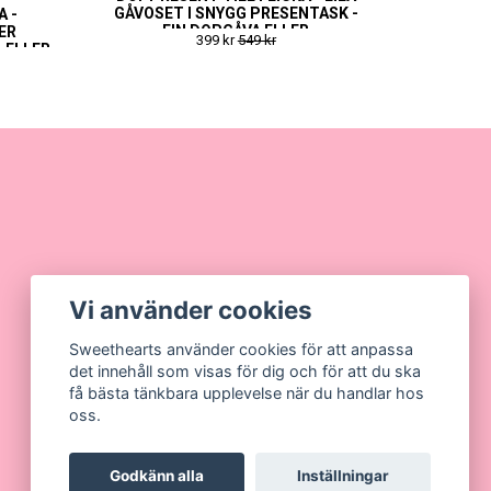
GÅVOSET I SNYGG PRESENTASK -
A -
FIN DOPGÅVA ELLER
ER
399 kr
549 kr
NAMNGIVNINGSPRESENT
 ELLER
T
Vi använder cookies
Sweethearts använder cookies för att anpassa
det innehåll som visas för dig och för att du ska
få bästa tänkbara upplevelse när du handlar hos
oss.
Godkänn alla
Inställningar