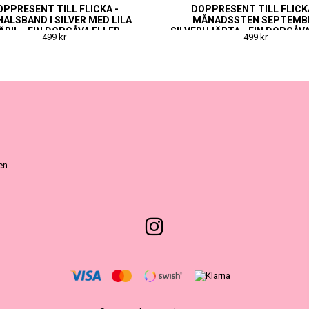
OPPRESENT TILL FLICKA -
DOPPRESENT TILL FLICK
ALSBAND I SILVER MED LILA
MÅNADSSTEN SEPTEMB
ÄRIL - FIN DOPGÅVA ELLER
SILVERHJÄRTA - FIN DOPGÅVA
499 kr
499 kr
NAMNGIVNINGSPRESENT
NAMNGIVNINGSPRESEN
ven