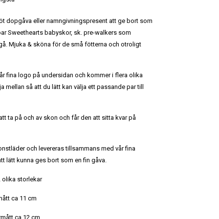
n söt dopgåva eller namngivningspresent att ge bort som
ett par Sweethearts babyskor, sk. pre-walkers som
gå. Mjuka & sköna för de små fötterna och otroligt
r fina logo på undersidan och kommer i flera olika
ja mellan så att du lätt kan välja ett passande par till
att ta på och av skon och får den att sitta kvar på
konstläder och levereras tillsammans med vår fina
t lätt kunna ges bort som en fin gåva.
 olika storlekar
rmått ca 11 cm
ermått ca 12 cm