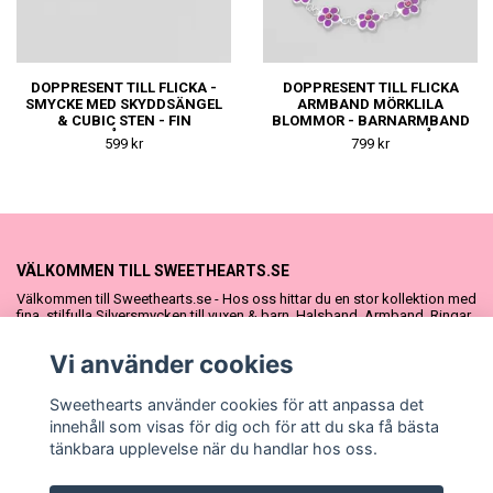
DOPPRESENT TILL FLICKA -
DOPPRESENT TILL FLICKA
SMYCKE MED SKYDDSÄNGEL
ARMBAND MÖRKLILA
& CUBIC STEN - FIN
BLOMMOR - BARNARMBAND
DOPGÅVA ELLER
I SILVER - FIN DOPGÅVA
599 kr
799 kr
NAMNGIVNINGSPRESENT
ELLER
NAMNGIVNINGSPRESENT
VÄLKOMMEN TILL SWEETHEARTS.SE
Välkommen till Sweethearts.se - Hos oss hittar du en stor kollektion med
fina, stilfulla Silversmycken till vuxen & barn. Halsband, Armband, Ringar
och Örhängen – alla i äkta 925 silver. Fina som presenter eller att köpa till
sig själv. Vi har även ett stort urval Doppresenter & Babypresenter och
Vi använder cookies
vår söta Sweethearts kolllektion med barnsmycken, tyllkjolar &
hårrosetter.
Sweethearts använder cookies för att anpassa det
innehåll som visas för dig och för att du ska få bästa
tänkbara upplevelse när du handlar hos oss.