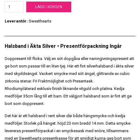
LÄGG I KORGEN
Leverantör:
Sweethearts
Halsband i Äkta Silver • Presentförpackning Ingår
Doppresent till flicka. Välj en söt dopgåva eller namngivningspresent att
ge bort som passar till en liten tjej. Här ett fint silverhalsband i äkta silver
med skyddsängel. Vackert smycke med söt ängel, glittrande av cubic
zirkonia stenar. Fri Fraktmöjlighet och Presentask.
Rhodiumpläterad exklusiv finish liknande vitguld och platina. Kedja
medföljer 35cm lång till ett barn. Ett välgjort halsband som är fint att ge
bort som doppresent.
Det här är ett halsband i rent silver där både hängsmycke och kedja
medföljer. Storlek på hänget: höjd 23 mm bredd 14 mm. Detta smycke
levereras presentförpackat i en smyckesask med snöre, tillsammans
med en Sweethearts presentkasse för att smidigt kunna ges bort som