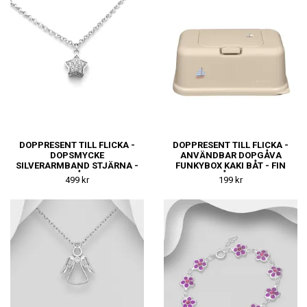
DOPPRESENT TILL FLICKA -
DOPPRESENT TILL FLICKA -
DOPSMYCKE
ANVÄNDBAR DOPGÅVA
SILVERARMBAND STJÄRNA -
FUNKYBOX KAKI BÅT - FIN
FIN DOPGÅVA ELLER
DOPGÅVA ELLER
499 kr
199 kr
NAMNGIVNINGSPRESENT
NAMNGIVNINGSPRESENT